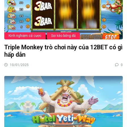
Kinh nghiệm cá cược
Soi kèo bóng đá
Triple Monkey trò chơi này của 12BET có gì
hấp dẫn
10/01/2025
0