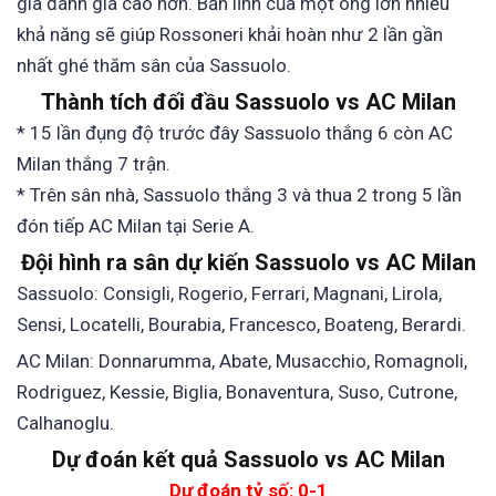
gia đánh giá cao hơn. Bản lĩnh của một ông lớn nhiều
khả năng sẽ giúp Rossoneri khải hoàn như 2 lần gần
nhất ghé thăm sân của Sassuolo.
Thành tích đối đầu Sassuolo vs AC Milan
* 15 lần đụng độ trước đây Sassuolo thắng 6 còn AC
Milan thắng 7 trận.
* Trên sân nhà, Sassuolo thắng 3 và thua 2 trong 5 lần
đón tiếp AC Milan tại Serie A.
Đội hình ra sân dự kiến Sassuolo vs AC Milan
Sassuolo: Consigli, Rogerio, Ferrari, Magnani, Lirola,
Sensi, Locatelli, Bourabia, Francesco, Boateng, Berardi.
AC Milan: Donnarumma, Abate, Musacchio, Romagnoli,
Rodriguez, Kessie, Biglia, Bonaventura, Suso, Cutrone,
Calhanoglu.
Dự đoán kết quả Sassuolo vs AC Milan
Dự đoán tỷ số: 0-1