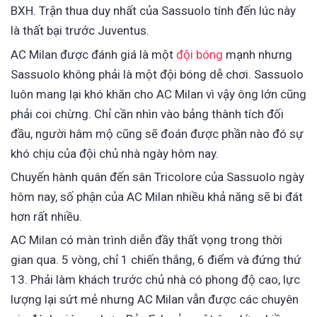
BXH. Trận thua duy nhất của Sassuolo tính đến lúc này
là thất bại trước Juventus.
AC Milan được đánh giá là một
đội bóng
mạnh nhưng
Sassuolo không phải là một đội bóng dễ chơi. Sassuolo
luôn mang lại khó khăn cho AC Milan vì vậy ông lớn cũng
phải coi chừng. Chỉ cần nhìn vào bảng thành tích đối
đầu, người hâm mộ cũng sẽ đoán được phần nào đó sự
khó chịu của đội chủ nhà ngày hôm nay.
Chuyến hành quân đến sân Tricolore của Sassuolo ngày
hôm nay, số phận của AC Milan nhiều khả năng sẽ bi đát
hơn rất nhiều.
AC Milan có màn trình diễn đầy thất vọng trong thời
gian qua. 5 vòng, chỉ 1 chiến thắng, 6 điểm và đứng thứ
13. Phải làm khách trước chủ nhà có phong độ cao, lực
lượng lại sứt mẻ nhưng AC Milan vẫn được các chuyên