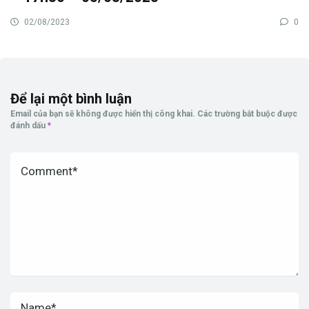
02/08/2023
0
Để lại một bình luận
Email của bạn sẽ không được hiển thị công khai.
Các trường bắt buộc được
đánh dấu
*