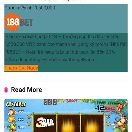
Cược miễn phí 1,500,000
Chào đón mùa bóng 2018 – Thưởng nạp lần đầu lên đến
1,500,000 VND dành cho thành viên đăng ký mới tại Nhà Cái
188BET – Hoàn trả hàng tuần tại thể thao lên đến 0.3%
Chỉ áp dụng đăng ký mới tại vaobong88.com
Tham Gia Ngay
Read More