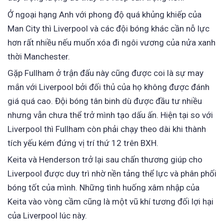
Ở ngoại hạng Anh với phong độ quá khủng khiếp của
Man City thì Liverpool và các đội bóng khác cần nỗ lực
hơn rất nhiều nếu muốn xóa đi ngôi vương của nửa xanh
thời Manchester.
Gặp Fullham ở trận đấu này cũng được coi là sự may
mắn với Liverpool bởi đối thủ của họ không được đánh
giá quá cao. Đội bóng tân binh dù được đầu tư nhiều
nhưng vẫn chưa thể trở mình tạo dấu ấn. Hiện tại so với
Liverpool thì Fullham còn phải chạy theo dài khi thành
tích yếu kém đứng vị trí thứ 12 trên BXH.
Keita và Henderson trở lại sau chấn thương giúp cho
Liverpool được duy trì nhờ nền tảng thể lực và phân phối
bóng tốt của mình. Những tình huống xâm nhập của
Keita vào vòng cầm cũng là một vũ khí tương đối lợi hại
của Liverpool lúc này.