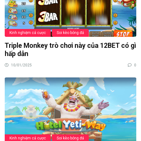
Kinh nghiệm cá cược
Soi kèo bóng đá
Triple Monkey trò chơi này của 12BET có gì
hấp dẫn
10/01/2025
0
Kinh nghiệm cá cược
Soi kèo bóng đá