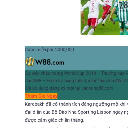
Cược miễn phí 4,000,000
Sự kiện chào mừng World Cup 2018 – Thưởng nạp lầ
Cái W88 – Hoàn trả hàng tuần tại thể thao lên đến 0
Chỉ áp dụng đăng ký mới tại vaobong88.com
Tham Gia Ngay
Karabakh đã có thành tích đáng ngưỡng mộ khi 4 
đại diện của Bồ Đào Nha Sporting Lisbon ngay n
được cảm giác chiến thắng.