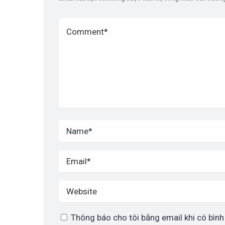
Thông báo cho tôi bằng email khi có bìn