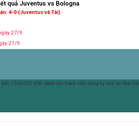
kết quả Juventus vs Bologna
án: 4-0 (Juventus và Tài)
 ngày 27/9
ngày 27/9
đến 1,500,000 VND dành cho thành viên đăng ký mới tại Nhà Cá