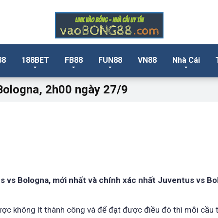
88
188BET
FB88
FUN88
VN88
Nhà Cái
 Bologna, 2h00 ngày 27/9
us vs Bologna, mới nhất và chính xác nhất Juventus vs Bo
ược không ít thành công và để đạt được điều đó thì mỗi cầu 