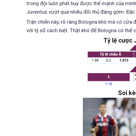
trong đội luôn phát huy được thế mạnh của mình.
Juventus vượt qua nhiều đối thủ đáng gờm. Đặc bi
Trận chiến này, rõ ràng Bologna khó mà có cửa 
với tỷ số cách biệt. Thật khó để Bologna có thể 
Tỷ lệ cược 
Soi kè