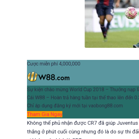
Cược miễn phí 4,000,000
Sự kiện chào mừng World Cup 2018 – Thưởng nạp lầ
Cái W88 – Hoàn trả hàng tuần tại thể thao lên đến 0
Chỉ áp dụng đăng ký mới tại vaobong88.com
Tham Gia Ngay
Không thể phủ nhận được CR7 đã giúp Juventus 
thắng ở phút cuối cùng nhưng đó là do sự thi đấu