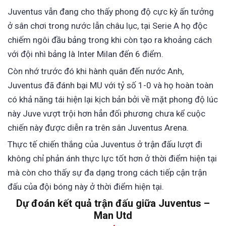
Juventus vẫn đang cho thấy phong độ cực kỳ ấn tưởng
ở sân chơi trong nước lẫn châu lục, tại Serie A họ độc
chiếm ngôi đầu bảng trong khi còn tạo ra khoảng cách
với đội nhì bảng là Inter Milan đến 6 điểm.
Còn nhớ trước đó khi hành quân đến nước Anh,
Juventus đã đánh bại MU với tỷ số 1-0 và họ hoàn toàn
có khả năng tái hiện lại kịch bản bởi về mặt phong độ lúc
này Juve vượt trội hơn hẳn đối phương chưa kể cuộc
chiến này được diễn ra trên sân Juventus Arena.
Thực tế chiến thắng của Juventus ở trận đấu lượt đi
không chỉ phản ánh thực lực tốt hơn ở thời điểm hiện tại
mà còn cho thấy sự đa dạng trong cách tiếp cận trận
đấu của đội bóng này ở thời điểm hiện tại.
Dự đoán kết quả trận đấu giữa Juventus –
Man Utd