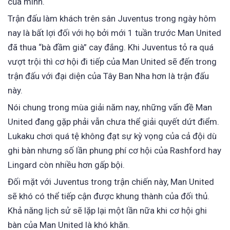
của mình.
Trận đấu làm khách trên sân Juventus trong ngày hôm
nay là bất lợi đối với họ bởi mới 1 tuần trước Man United
đã thua “bà đầm già” cay đắng. Khi Juventus tỏ ra quá
vượt trội thì cơ hội đi tiếp của Man United sẽ đến trong
trận đấu với đại diện của Tây Ban Nha hơn là trận đấu
này.
Nói chung trong mùa giải năm nay, những vấn đề Man
United đang gặp phải vẫn chưa thể giải quyết dứt điểm.
Lukaku chơi quá tệ không đạt sự kỳ vọng của cả đội dù
ghi bàn nhưng số lần phung phí cơ hội của Rashford hay
Lingard còn nhiều hơn gấp bội.
Đối mặt với Juventus trong trận chiến này, Man United
sẽ khó có thể tiếp cận được khung thành của đối thủ.
Khả năng lịch sử sẽ lặp lại một lần nữa khi cơ hội ghi
bàn của Man United là khó khăn.