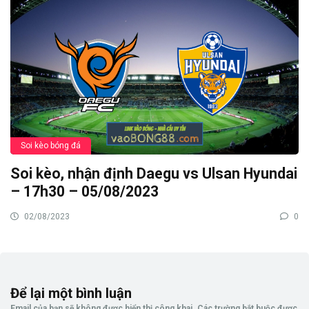
Soi kèo bóng đá
Soi kèo, nhận định Daegu vs Ulsan Hyundai
– 17h30 – 05/08/2023
02/08/2023
0
Để lại một bình luận
Email của bạn sẽ không được hiển thị công khai.
Các trường bắt buộc được