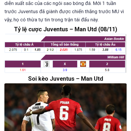
diễn xuất sắc của các ngôi sao bóng đá. Mới 1 tuần
trước Juventus đã giành được chiến thắng trước MU vì
vậy, họ có thừa tự tin trong trận tái đấu này.
Tỷ lệ cược Juventus – Man Utd (08/11)
Soi kèo Juventus – Man Utd