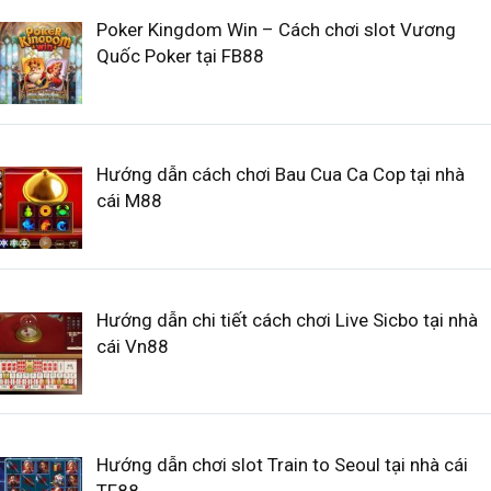
Poker Kingdom Win – Cách chơi slot Vương
Quốc Poker tại FB88
Hướng dẫn cách chơi Bau Cua Ca Cop tại nhà
cái M88
Hướng dẫn chi tiết cách chơi Live Sicbo tại nhà
cái Vn88
Hướng dẫn chơi slot Train to Seoul tại nhà cái
TF88