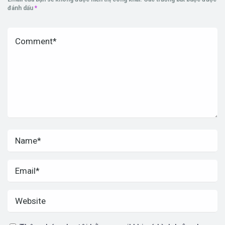
đánh dấu
*