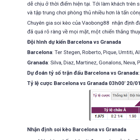
dễ chịu ở thời điểm hiện tại. Tới làm khách trên
và tập trung chơi phòng thủ nhiều hơn là tấn côn
Chuyên gia soi kèo của Vaobong88 nhận định đây 
đã quá rõ ràng về mọi mặt, một chiến thắng thuy
Đội hình dự kiến Barcelona vs Granada
Barcelona
: Ter Stegen, Roberto, Pique, Umtiti, 
Granada
: Silva, Diaz, Martinez, Gonalons, Neva, 
Dự đoán tỷ số trận đấu Barcelona vs Granada
Tỷ lệ cược Barcelona vs Granada 03h00′ 20/0
Nhận định soi kèo Barcelona vs Granada