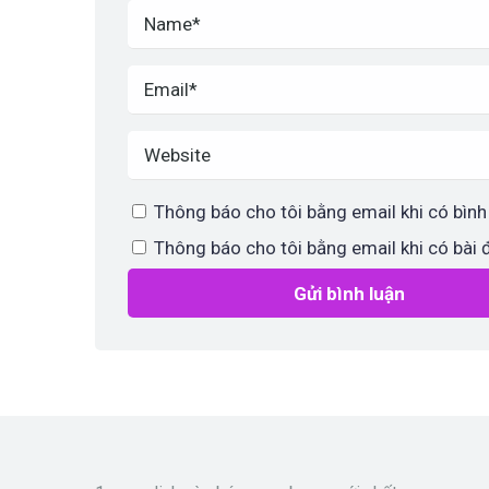
Thông báo cho tôi bằng email khi có bìn
Thông báo cho tôi bằng email khi có bài