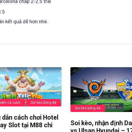
rcelona chấp 2-2.5 trái
3.5
n kết quả dễ hơn nhé.
hiệm cá cược
Soi kèo bóng đá
Soi kèo bóng đá
 dẫn cách chơi Hotel
Soi kèo, nhận định D
ay Slot tại M88 chi
vs Ulsan Hyundai – 1