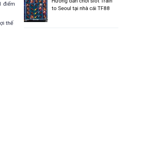
Hướng dẫn chơi slot Train
 1 điểm
to Seoul tại nhà cái TF88
ợi thế