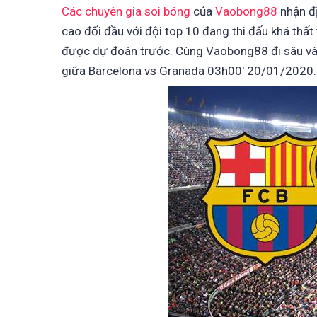
Các chuyên gia soi bóng
của
Vaobong88
nhận đị
cao đối đầu với đội top 10 đang thi đấu khá thất
được dự đoán trước. Cùng Vaobong88 đi sâu vào p
giữa Barcelona vs Granada 03h00′ 20/01/2020.