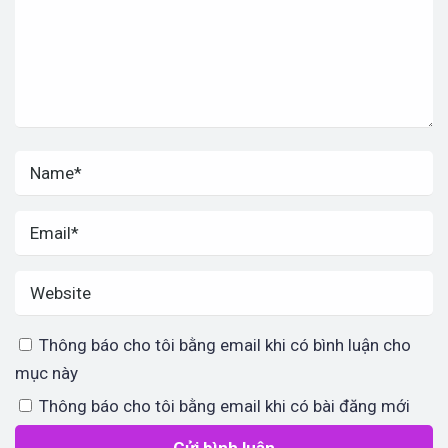
Thông báo cho tôi bằng email khi có bình luận cho
mục này
Thông báo cho tôi bằng email khi có bài đăng mới