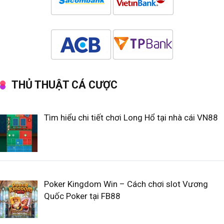
THỦ THUẬT CÁ CƯỢC
Tìm hiểu chi tiết chơi Long Hổ tại nhà cái VN88
Poker Kingdom Win – Cách chơi slot Vương
Quốc Poker tại FB88