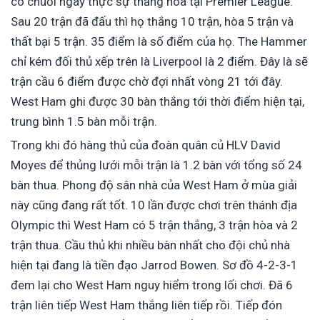
có chuỗi ngày thực sự thăng hoa tại Premier League.
Sau 20 trận đã đấu thì họ thắng 10 trận, hòa 5 trận và
thất bại 5 trận. 35 điểm là số điểm của họ. The Hammer
chỉ kém đối thủ xếp trên là Liverpool là 2 điểm. Đây là sẽ
trận cầu 6 điểm được chờ đợi nhất vòng 21 tới đây.
West Ham ghi được 30 bàn thắng tới thời điểm hiện tại,
trung bình 1.5 bàn mỗi trận.
Trong khi đó hàng thủ của đoàn quân củ HLV David
Moyes để thủng lưới mỗi trận là 1.2 bàn với tổng số 24
bàn thua. Phong độ sân nhà của West Ham ở mùa giải
này cũng đang rất tốt. 10 lần được chơi trên thánh địa
Olympic thì West Ham có 5 trận thắng, 3 trận hòa và 2
trận thua. Cầu thủ khi nhiều bàn nhất cho đội chủ nhà
hiện tại đang là tiền đạo Jarrod Bowen. Sơ đồ 4-2-3-1
đem lại cho West Ham nguy hiểm trong lối chơi. Đã 6
trận liên tiếp West Ham thắng liên tiếp rồi. Tiếp đón