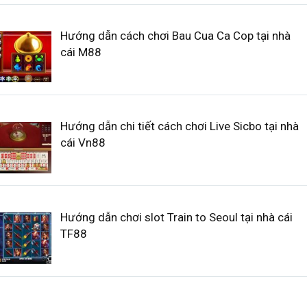
Hướng dẫn cách chơi Bau Cua Ca Cop tại nhà
cái M88
Hướng dẫn chi tiết cách chơi Live Sicbo tại nhà
cái Vn88
Hướng dẫn chơi slot Train to Seoul tại nhà cái
TF88