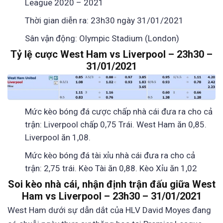
League 2020 – 2021
Thời gian diễn ra: 23h30 ngày 31/01/2021
Sân vận động: Olympic Stadium (London)
Tỷ lệ cược West Ham vs Liverpool – 23h30 –
31/01/2021
Mức kèo bóng đá cược chấp nhà cái đưa ra cho cả
trận: Liverpool chấp 0,75 Trái. West Ham ăn 0,85.
Liverpool ăn 1,08.
Mức kèo bóng đá tài xỉu nhà cái đưa ra cho cả
trận: 2,75 trái. Kèo Tài ăn 0,88. Kèo Xỉu ăn 1,02
Soi kèo nhà cái, nhận định trận đấu giữa West
Ham vs Liverpool – 23h30 – 31/01/2021
West Ham dưới sự dẫn dắt của HLV David Moyes đang