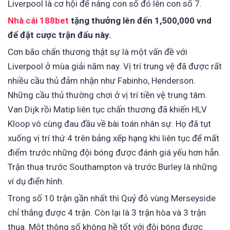
Liverpool là cơ hội để nâng con số đó lên con số 7.
Nhà cái 188bet
tặng thưởng lên đến 1,500,000 vnd
để đặt cược trận đấu này.
Cơn bão chấn thương thật sự là một vấn đề với
Liverpool ở mùa giải năm nay. Vị trí trung vệ đã được rất
nhiều cầu thủ đảm nhận như Fabinho, Henderson.
Những cầu thủ thường chơi ở vị trí tiền vệ trung tâm.
Van Dijk rồi Matip liên tục chấn thương đã khiến HLV
Kloop vô cùng đau đầu về bài toán nhân sự. Họ đã tụt
xuống vị trí thứ 4 trên bảng xếp hạng khi liên tục để mất
điểm trước những đội bóng được đánh giá yếu hơn hẳn.
Trận thua trước Southampton và trước Burley là những
ví dụ điển hình.
Trong số 10 trận gần nhất thì Quỷ đỏ vùng Merseyside
chỉ thắng được 4 trận. Còn lại là 3 trận hòa và 3 trận
thua. Một thông số không hề tốt với đội bóng được