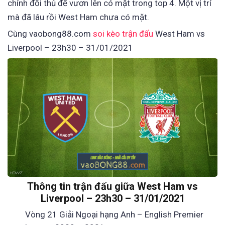
chính đối thủ để vươn lên có mặt trong top 4. Một vị trí
mà đã lâu rồi West Ham chưa có mặt.
Cùng vaobong88.com
soi kèo trận đấu
West Ham vs
Liverpool – 23h30 – 31/01/2021
Thông tin trận đấu giữa West Ham vs
Liverpool – 23h30 – 31/01/2021
Vòng 21 Giải Ngoại hạng Anh – English Premier