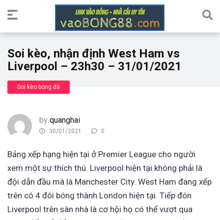
Soi kèo, nhận định West Ham vs
Liverpool – 23h30 – 31/01/2021
Soi kèo bóng đá
by
quanghai
30/01/2021
0
Bảng xếp hạng hiện tại ở Premier League cho người
xem một sự thích thú. Liverpool hiện tại không phải là
đội dẫn đầu mà là Manchester City. West Ham đang xếp
trên có 4 đôi bóng thành London hiện tại. Tiếp đón
Liverpool trên sân nhà là cơ hội họ có thể vượt qua