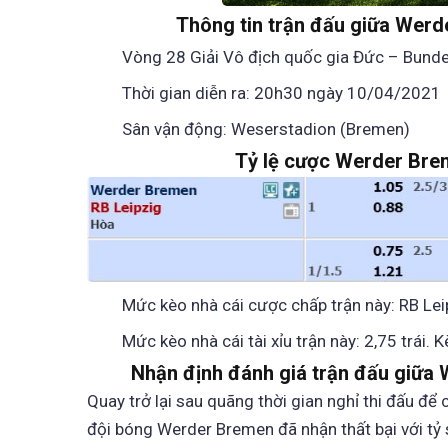
Thông tin trận đấu giữa Werd
Vòng 28 Giải Vô địch quốc gia Đức – Bund
Thời gian diễn ra: 20h30 ngày 10/04/2021
Sân vận động: Weserstadion (Bremen)
Tỷ lệ cược Werder Bre
Mức kèo nhà cái cược chấp trận này: RB Lei
Mức kèo nhà cái tài xỉu trận này: 2,75 trái. 
Nhận định đánh giá trận đấu giữa
Quay trở lại sau quãng thời gian nghỉ thi đấu đ
đội bóng Werder Bremen đã nhận thất bại với t