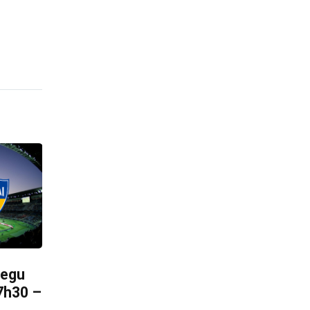
aegu
7h30 –