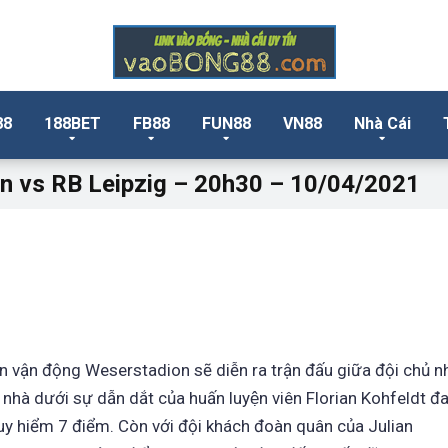
88
188BET
FB88
FUN88
VN88
Nhà Cái
en vs RB Leipzig – 20h30 – 10/04/2021
ân vận động Weserstadion sẽ diễn ra trận đấu giữa đội chủ n
hà dưới sự dẫn dắt của huấn luyện viên Florian Kohfeldt đa
uy hiểm 7 điểm. Còn với đội khách đoàn quân của Julian