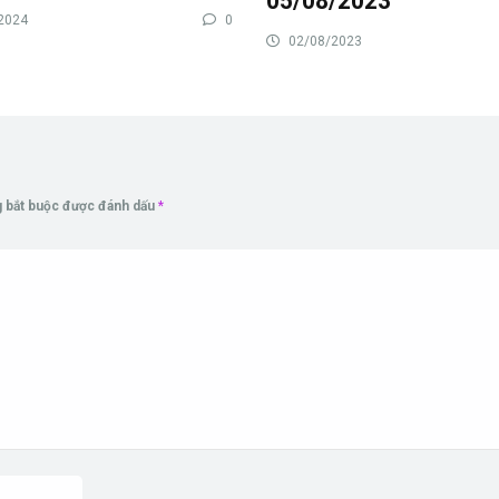
05/08/2023
2024
0
02/08/2023
g bắt buộc được đánh dấu
*