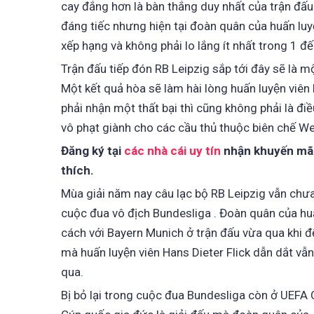
cay đắng hơn là bàn thắng duy nhất của trận đấu
đáng tiếc nhưng hiện tại đoàn quân của huấn luyệ
xếp hạng và không phải lo lắng ít nhất trong 1 đế
Trận đấu tiếp đón RB Leipzig sắp tới đây sẽ là 
Một kết quả hòa sẽ làm hài lòng huấn luyện vi
phải nhận một thất bại thì cũng không phải là đ
vô phạt giành cho các cầu thủ thuộc biên chế W
Đăng ký tại
các nhà cái uy tín
nhận khuyến mãi
thích.
Mùa giải năm nay câu lạc bộ RB Leipzig vẫn chư
cuộc đua vô địch Bundesliga . Đoàn quân của huâ
cách với Bayern Munich ở trận đấu vừa qua khi để
mà huấn luyện viên Hans Dieter Flick dẫn dắt vẫ
qua.
Bị bỏ lại trong cuộc đua Bundesliga còn ở UEFA 