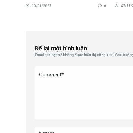
23/11/
10/01/2025
0
Để lại một bình luận
Email của bạn sẽ không được hiển thị công khai.
Các trườn