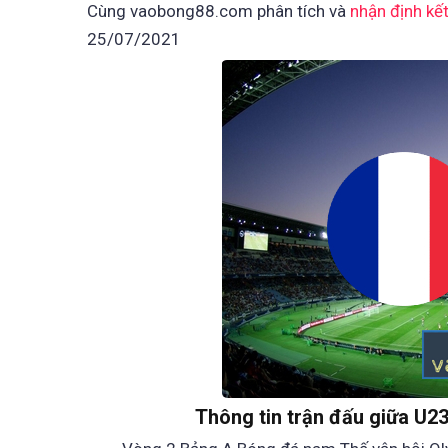
Cùng vaobong88.com phân tích và
nhận định kế
25/07/2021
Thông tin trận đấu giữa U2