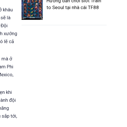
Hướng dẫn chơi slot Train
to Seoul tại nhà cái TF88
 ở khâu
sẽ là
 Đội
ĩnh xướng
ó lẽ cả
i mà ở
Nam Phi
Mexico,
ẹn khi
hành đội
 năng
 sắp tới,