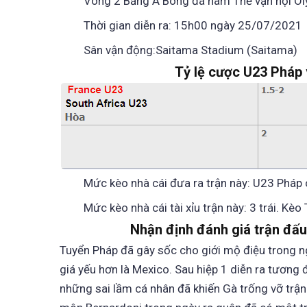
Vòng 2 Bảng A Bóng đá nam Thế vận hội O
Thời gian diễn ra: 15h00 ngày 25/07/2021
Sân vận động:Saitama Stadium (Saitama)
Tỷ lệ cược U23 Pháp
Mức kèo nhà cái đưa ra trận này: U23 Pháp 
Mức kèo nhà cái tài xỉu trận này: 3 trái. Kèo 
Nhận định đánh giá trận đấ
Tuyển Pháp đã gây sốc cho giới mộ điệu trong ng
giá yếu hơn là Mexico. Sau hiệp 1 diễn ra tương 
những sai lầm cá nhân đã khiến Gà trống vỡ trận