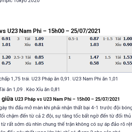
lympic Tokyo 2020
 vs U23 Nam Phi – 15h00 – 25/07/2021
chấp 1,75 trái. U23 Pháp ăn 0,91. U23 Nam Phi ăn 1,01
Tài ăn 1,09 . Kèo Xỉu ăn 0,81
u giữa
U23 Pháp vs U23 Nam Phi – 15h00 – 25/07/2021
ày thi đấu mở màn khi phải nhận thất bại 4-1 trước đội bóng
đối chậm đến từ cả 2 đội, sự tăng tốc bất ngờ đến từ đối thủ
 từ rất sớm dù nhìn chung thế trận không có sự áp đảo rõ rệ