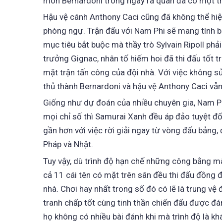
môn Bernardoni trong ngày ra quân đã có một trậ
Hậu vệ cánh Anthony Caci cũng đã không thể hiện 
phòng ngự. Trận đấu với Nam Phi sẽ mang tính bả
mục tiêu bắt buộc mà thầy trò Sylvain Ripoll p
trưởng Gignac, nhân tố hiếm hoi đã thi đấu tốt t
mặt trận tấn công của đội nhà. Với việc không s
thủ thành Bernardoni và hậu vệ Anthony Caci vẫn 
Giống như dự đoán của nhiều chuyên gia, Nam Phi
mọi chỉ số thì Samurai Xanh đều áp đảo tuyệt đối
gần hơn với việc rời giải ngay từ vòng đấu bảng,
Pháp và Nhật.
Tuy vậy, dù trình độ hạn chế những công bằng mà
cả 11 cái tên có mặt trên sân đều thi đấu đồng 
nhà. Chơi hay nhất trong số đó có lẽ là trung vệ
tranh chấp tốt cùng tinh thần chiến đấu được đán
họ không có nhiều bài đánh khi mà trình độ là kh