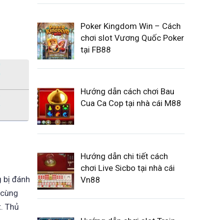
Poker Kingdom Win – Cách
chơi slot Vương Quốc Poker
tại FB88
Hướng dẫn cách chơi Bau
Cua Ca Cop tại nhà cái M88
Hướng dẫn chi tiết cách
chơi Live Sicbo tại nhà cái
 bị đánh
Vn88
 cùng
t. Thủ