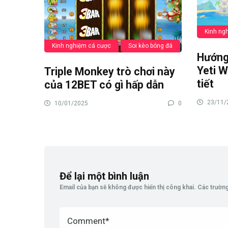
Kinh ng
Kinh nghiệm cá cược
Soi kèo bóng đá
Hướng
Yeti W
Triple Monkey trò chơi này
tiết
của 12BET có gì hấp dẫn
23/11/
10/01/2025
0
Để lại một bình luận
Email của bạn sẽ không được hiển thị công khai.
Các trườn