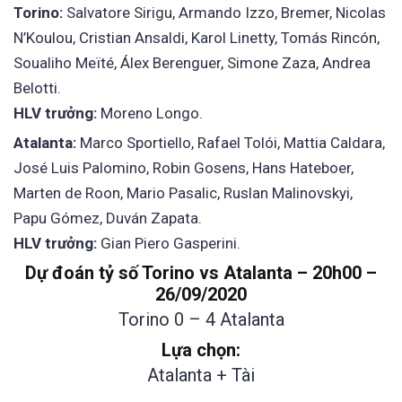
Torino:
Salvatore Sirigu, Armando Izzo, Bremer, Nicolas
N’Koulou, Cristian Ansaldi, Karol Linetty, Tomás Rincón,
Soualiho Meïté, Álex Berenguer, Simone Zaza, Andrea
Belotti.
HLV trưởng:
Moreno Longo.
Atalanta:
Marco Sportiello, Rafael Tolói, Mattia Caldara,
José Luis Palomino, Robin Gosens, Hans Hateboer,
Marten de Roon, Mario Pasalic, Ruslan Malinovskyi,
Papu Gómez, Duván Zapata.
HLV trưởng:
Gian Piero Gasperini.
Dự đoán tỷ số Torino vs Atalanta – 20h00 –
26/09/2020
Torino 0 – 4 Atalanta
Lựa chọn:
Atalanta + Tài