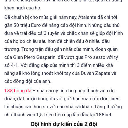
khen ngợi của họ.
Để chuẩn bị cho mùa giải năm nay, Atalanta đã chi tới
gần 50 triệu Euro để nâng cấp đội hình. Những cầu thủ
đưa về trải đều cả 3 tuyến và chắc chắn sẽ giúp đội hình
của họ có chiều sâu hơn để chiến đấu ở nhiều đấu
trường. Trong trận đấu gần nhất của mình, đoàn quân
của Gian Piero Gasperini đã vượt qua Pro sesto với tỷ
số 4-1. Với đẳng cấp của mình thì 3 điểm nhiều khả
năng sẽ khó lòng thoát khỏi tay của Duvan Zapata và
các đồng đội của anh.
188 bóng đá
– nhà cái uy tín cho phép thành viên dự
đoán, đặt cược bóng đá với giới hạn mã cược lớn, biên
lợi nhuận cao hơn so với các nhà cái khác. Tặng thưởng
cho thành viên 1,5 triệu tiền nạp lần đầu tại 188bet.
Đội hình dự kiến của 2 đội