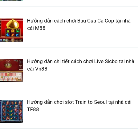
Hướng dẫn cách chơi Bau Cua Ca Cop tại nhà
cái M88
Hướng dẫn chi tiết cách chơi Live Sicbo tại nhà
cái Vn88
Hướng dẫn chơi slot Train to Seoul tại nhà cái
TF88