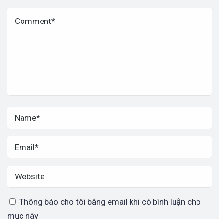
Thông báo cho tôi bằng email khi có bình luận cho
mục này