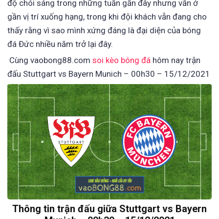
độ chói sáng trong những tuần gần đây nhưng vẫn ở
gần vị trí xuống hạng, trong khi đội khách vẫn đang cho
thấy rằng vì sao mình xứng đáng là đại diện của bóng
đá Đức nhiều năm trở lại đây.
Cùng vaobong88.com
soi kèo bóng đá
hôm nay trận
đấu Stuttgart vs Bayern Munich – 00h30 – 15/12/2021
Thông tin trận đấu giữa Stuttgart vs Bayern