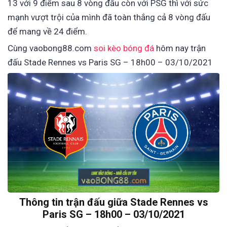
13 với 9 điểm sau 8 vòng đấu còn với PSG thì với sức
mạnh vượt trội của mình đã toàn thắng cả 8 vòng đấu
để mang về 24 điểm.
Cùng vaobong88.com
soi kèo bóng đá
hôm nay trận
đấu Stade Rennes vs Paris SG – 18h00 – 03/10/2021
Thông tin trận đấu giữa Stade Rennes vs
Paris SG – 18h00 – 03/10/2021