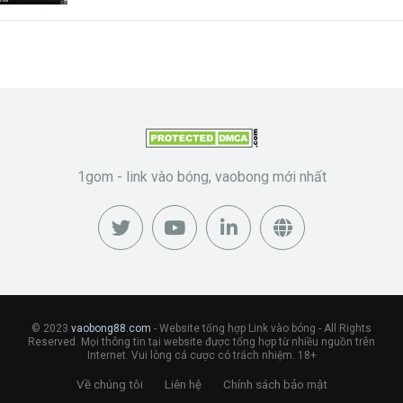
1gom - link vào bóng, vaobong mới nhất
© 2023
vaobong88.com
- Website tổng hợp Link vào bóng - All Rights
Reserved. Mọi thông tin tại website được tổng hợp từ nhiều nguồn trên
Internet. Vui lòng cá cược có trách nhiệm. 18+
Về chúng tôi
Liên hệ
Chính sách bảo mật