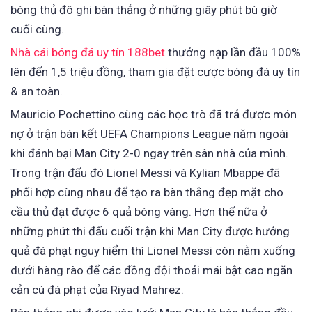
bóng thủ đô ghi bàn thắng ở những giây phút bù giờ
cuối cùng.
Nhà cái bóng đá uy tín 188bet
thưởng nạp lần đầu 100%
lên đến 1,5 triệu đồng, tham gia đặt cược bóng đá uy tín
& an toàn.
Mauricio Pochettino cùng các học trò đã trả được món
nợ ở trận bán kết UEFA Champions League năm ngoái
khi đánh bại Man City 2-0 ngay trên sân nhà của mình.
Trong trận đấu đó Lionel Messi và Kylian Mbappe đã
phối hợp cùng nhau để tạo ra bàn thắng đẹp mặt cho
cầu thủ đạt được 6 quả bóng vàng. Hơn thế nữa ở
những phút thi đấu cuối trận khi Man City được hưởng
quả đá phạt nguy hiểm thì Lionel Messi còn nằm xuống
dưới hàng rào để các đồng đội thoải mái bật cao ngăn
cản cú đá phạt của Riyad Mahrez.