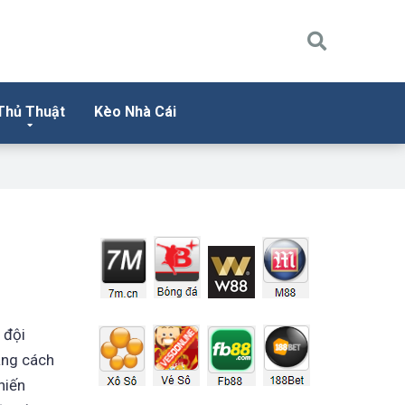
Thủ Thuật
Kèo Nhà Cái
 đội
ảng cách
hiến