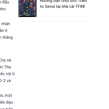
Hướng dẫn chơi slot Train
n đấu
to Seoul tại nhà cái TF88
như
i nhận
hăn ở
àn thắng
ity và
ớc The
ếc với tỉ
0-2 và
ch, một
tiền đạo