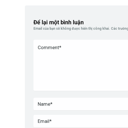
Để lại một bình luận
Email của bạn sẽ không được hiển thị công khai.
Các trườn