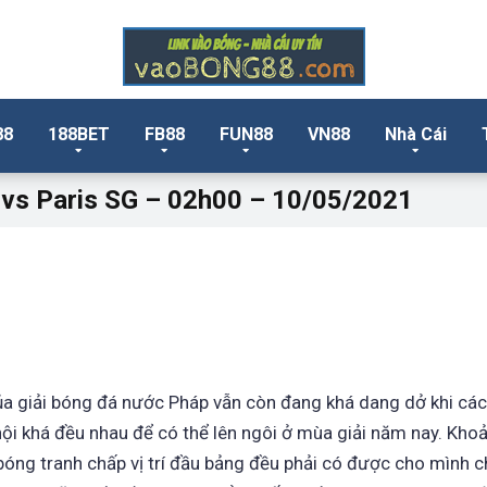
88
188BET
FB88
FUN88
VN88
Nhà Cái
 vs Paris SG – 02h00 – 10/05/2021
a giải bóng đá nước Pháp vẫn còn đang khá dang dở khi các
hội khá đều nhau để có thể lên ngôi ở mùa giải năm nay. Kho
bóng tranh chấp vị trí đầu bảng đều phải có được cho mình c