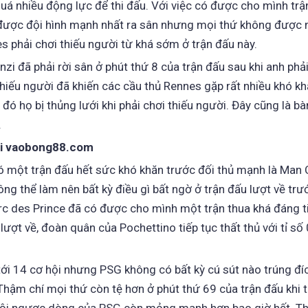
uá nhiều động lực để thi đấu. Với việc có được cho mình trậ
được đội hình mạnh nhất ra sân nhưng mọi thứ không được 
 phải chơi thiếu người từ khá sớm ở trận đấu này.
nzi đã phải rời sân ở phút thứ 8 của trận đấu sau khi anh phả
 thiếu người đã khiến các cầu thủ Rennes gặp rất nhiều khó k
u đó họ bị thủng lưới khi phải chơi thiếu người. Đây cũng là b
.
ại vaobong88.com
ó một trận đấu hết sức khó khăn trước đối thủ mạnh là Man C
ng thể làm nên bất kỳ điều gì bất ngờ ở trận đấu lượt về trư
arc des Prince đã có được cho mình một trận thua khá đáng ti
ượt về, đoàn quân của Pochettino tiếp tục thất thủ với tỉ số 
tới 14 cơ hội nhưng PSG không có bất kỳ cú sút nào trúng đí
Thậm chí mọi thứ còn tệ hơn ở phút thứ 69 của trận đấu khi 