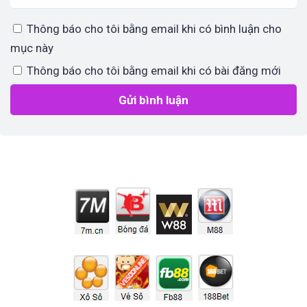
Thông báo cho tôi bằng email khi có bình luận cho
mục này
Thông báo cho tôi bằng email khi có bài đăng mới