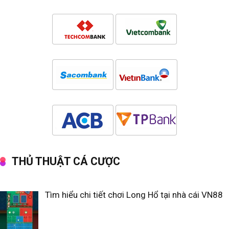
THỦ THUẬT CÁ CƯỢC
Tìm hiểu chi tiết chơi Long Hổ tại nhà cái VN88