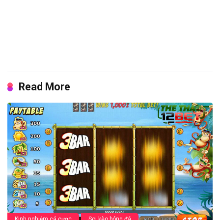
Read More
Kinh nghiệm cá cược
Soi kèo bóng đá