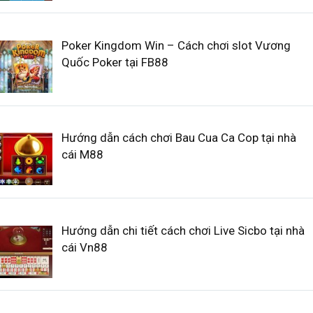
Poker Kingdom Win – Cách chơi slot Vương
Quốc Poker tại FB88
Hướng dẫn cách chơi Bau Cua Ca Cop tại nhà
cái M88
Hướng dẫn chi tiết cách chơi Live Sicbo tại nhà
cái Vn88