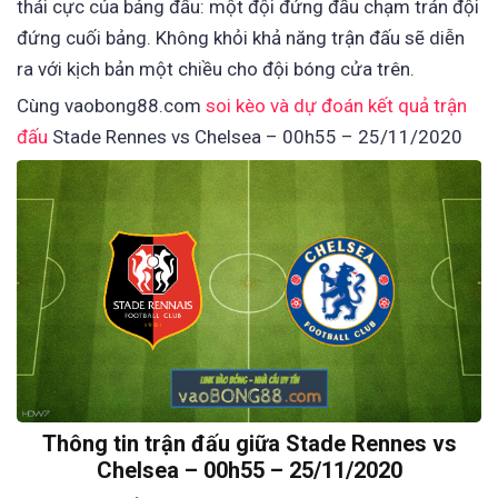
thái cực của bảng đấu: một đội đứng đầu chạm trán đội
đứng cuối bảng. Không khỏi khả năng trận đấu sẽ diễn
ra với kịch bản một chiều cho đội bóng cửa trên.
Cùng vaobong88.com
soi kèo và dự đoán kết quả trận
đấu
Stade Rennes vs Chelsea – 00h55 – 25/11/2020
Thông tin trận đấu giữa Stade Rennes vs
Chelsea – 00h55 – 25/11/2020