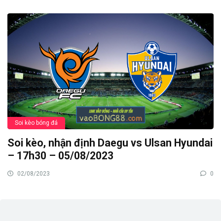
Soi kèo bóng đá
Soi kèo, nhận định Daegu vs Ulsan Hyundai
– 17h30 – 05/08/2023
02/08/2023
0