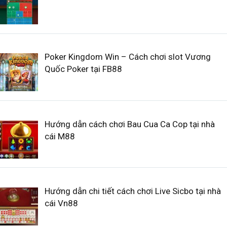
Poker Kingdom Win – Cách chơi slot Vương
Quốc Poker tại FB88
Hướng dẫn cách chơi Bau Cua Ca Cop tại nhà
cái M88
Hướng dẫn chi tiết cách chơi Live Sicbo tại nhà
cái Vn88