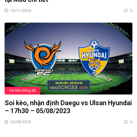
23/11/2024
0
Soi kèo bóng đá
Soi kèo, nhận định Daegu vs Ulsan Hyundai
– 17h30 – 05/08/2023
02/08/2023
0