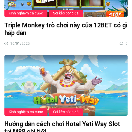
Kinh nghiệm cá cược
Soi kèo bóng đá
Triple Monkey trò chơi này của 12BET có gì
hấp dẫn
10/01/2025
0
Kinh nghiệm cá cược
Soi kèo bóng đá
Hướng dẫn cách chơi Hotel Yeti Way Slot
tại M88 chi tiết