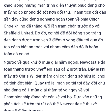
khác, song những màn trình diễn thuyết phục đang cho
thấy họ có phong độ tốt hơn đối thủ. Thành tích đối đầu
gần đây cũng đang nghiêng hoàn toàn về phía Chích
Choè khi họ đã thắng 4/5 lần trạm chán trước đó với
Sheffield United. Do đó, cơ hội để đội bóng sọc trắng
đen dành được trọn vẹn 3 điểm ở vòng đấu tới qua đó
tạo cách biệt an toàn với nhóm cầm đèn đỏ là hoàn
toàn có cơ sở.
Ngược về quá khứ ở mùa giải năm ngoái, Newcastle đã
toàn thắng trước Sheffield sau cả 2 lượt trận. Đấy là khi
thầy trò Chris Wilder thậm chí còn đang sở hữu lối chơi
có tính đột biến. Quay trở lại màn so tài tới đây, đội chủ
nhà đang có 1 mùa giải thậm tệ và ngày về với
Championship đang rất cận kề với họ. Dựa vào những
phân tích kể trên thì rất có thể Newcastle sẽ thu về
được 3 điểm trọn vẹn.