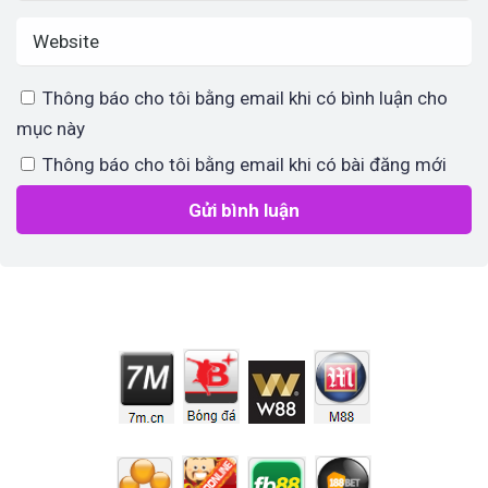
Thông báo cho tôi bằng email khi có bình luận cho
mục này
Thông báo cho tôi bằng email khi có bài đăng mới