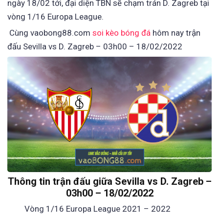
ngày 18/02 tới, đại diện TBN sẽ chạm trán D. Zagreb tại
vòng 1/16 Europa League.
Cùng vaobong88.com
soi kèo bóng đá
hôm nay trận
đấu Sevilla vs D. Zagreb – 03h00 – 18/02/2022
Thông tin trận đấu giữa Sevilla vs D. Zagreb –
03h00 – 18/02/2022
Vòng 1/16 Europa League 2021 – 2022