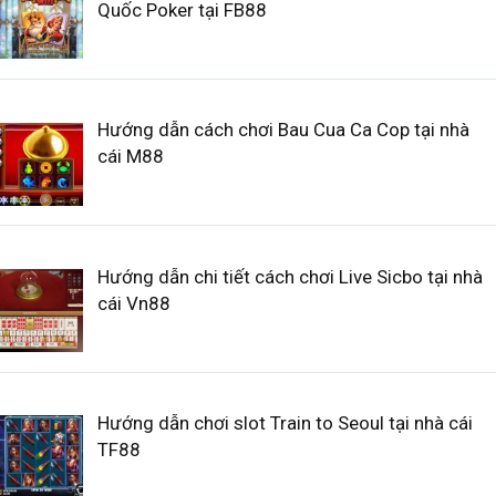
Quốc Poker tại FB88
Hướng dẫn cách chơi Bau Cua Ca Cop tại nhà
cái M88
Hướng dẫn chi tiết cách chơi Live Sicbo tại nhà
cái Vn88
Hướng dẫn chơi slot Train to Seoul tại nhà cái
TF88