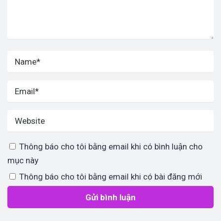
Thông báo cho tôi bằng email khi có bình luận cho
mục này
Thông báo cho tôi bằng email khi có bài đăng mới