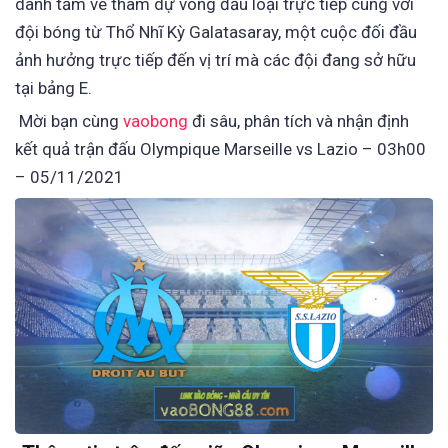
dành tấm vé tham dự vòng đấu loại trực tiếp cùng với
đội bóng từ Thổ Nhĩ Kỳ Galatasaray, một cuộc đối đầu
ảnh hưởng trực tiếp đến vị trí mà các đội đang sở hữu
tại bảng E.
Mời bạn cùng
vaobong
đi sâu, phân tích và nhận định
kết quả trận đấu Olympique Marseille vs Lazio – 03h00
– 05/11/2021