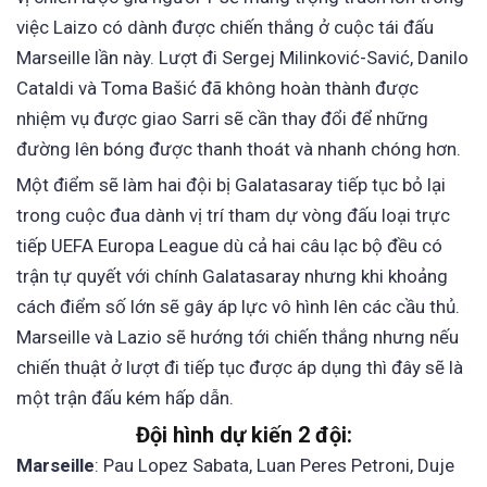
việc Laizo có dành được chiến thắng ở cuộc tái đấu
Marseille lần này. Lượt đi Sergej Milinković-Savić, Danilo
Cataldi và Toma Bašić đã không hoàn thành được
nhiệm vụ được giao Sarri sẽ cần thay đổi để những
đường lên bóng được thanh thoát và nhanh chóng hơn.
Một điểm sẽ làm hai đội bị Galatasaray tiếp tục bỏ lại
trong cuộc đua dành vị trí tham dự vòng đấu loại trực
tiếp UEFA Europa League dù cả hai câu lạc bộ đều có
trận tự quyết với chính Galatasaray nhưng khi khoảng
cách điểm số lớn sẽ gây áp lực vô hình lên các cầu thủ.
Marseille và Lazio sẽ hướng tới chiến thắng nhưng nếu
chiến thuật ở lượt đi tiếp tục được áp dụng thì đây sẽ là
một trận đấu kém hấp dẫn.
Đội hình dự kiến 2 đội:
Marseille
: Pau Lopez Sabata, Luan Peres Petroni, Duje