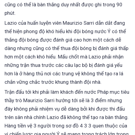
cũng có thể là bàn thắng duy nhất được ghi trong 90
phút.
Lazio của huấn luyện viên Maurizio Sarri dẫn dắt đang
thể hiện phong độ khó hiểu khi đội bóng nước Ý có thể
thắng đội bóng được đánh giá cao hơn một cách dễ
dàng nhưng cũng có thể thua đội bóng bị đánh giá thấp
hơn một cách khó hiểu. Mấu chốt mà Lazio phải nhận
những trận thua trước các câu lạc bộ bị đánh giá yếu
hơn là ở hàng thủ nơi các trung vệ không thể tạo ra lá
chắn vững chắc trước khung thành đội nhà.
Trận đấu tới khi phải làm khách đến nước Pháp mục tiêu
thầy trò Maurizio Sarri hướng tới sẽ là 3 điểm nhưng
đây không phải nhiệm vụ dễ dàng bởi khi được thi đấu
trên sân nhà chính Lazio đã không thể tạo ra bàn thắng.
Hàng tiền vệ 3 người trong sơ đồ 4 3 3 quen thuộc của
vị chiến lược gia người Ý sẽ mang trọng trách lớn trong