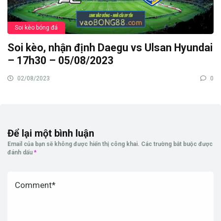
Soi kèo bóng đá
Soi kèo, nhận định Daegu vs Ulsan Hyundai
– 17h30 – 05/08/2023
02/08/2023
0
Để lại một bình luận
Email của bạn sẽ không được hiển thị công khai.
Các trường bắt buộc được
đánh dấu
*