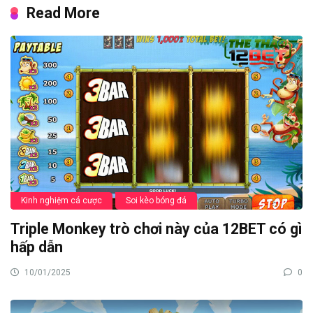
Read More
Kinh nghiệm cá cược
Soi kèo bóng đá
Triple Monkey trò chơi này của 12BET có gì
hấp dẫn
10/01/2025
0