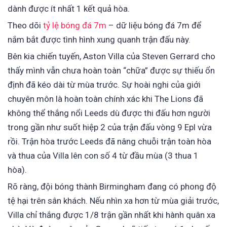
dành được ít nhất 1 kết quả hòa.
Theo dõi
tỷ lệ bóng đá 7m
– dữ liệu bóng đá 7m để
nắm bắt được tình hình xung quanh trận đấu này.
Bên kia chiến tuyến, Aston Villa của Steven Gerrard cho
thấy mình vẫn chưa hoàn toàn “chữa” được sự thiếu ổn
định đã kéo dài từ mùa trước. Sự hoài nghi của giới
chuyên môn là hoàn toàn chính xác khi The Lions đã
không thể thắng nổi Leeds dù được thi đấu hơn người
trong gần như suốt hiệp 2 của trận đấu vòng 9 Epl vừa
rồi. Trận hòa trước Leeds đã nâng chuỗi trận toàn hòa
và thua của Villa lên con số 4 từ đầu mùa (3 thua 1
hòa).
Rõ ràng, đội bóng thành Birmingham đang có phong độ
tệ hại trên sân khách. Nếu nhìn xa hơn từ mùa giải trước,
Villa chỉ thắng được 1/8 trận gần nhất khi hành quân xa