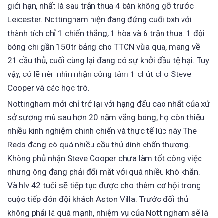
giới hạn, nhất là sau trận thua 4 bàn không gỡ trước
Leicester. Nottingham hiện đang đứng cuối bxh với
thành tích chỉ 1 chiến thắng, 1 hòa và 6 trận thua. 1 đội
bóng chi gần 150tr bảng cho TTCN vừa qua, mang về
21 cầu thủ, cuối cùng lại đang có sự khởi đầu tệ hại. Tuy
vậy, có lẽ nên nhìn nhận công tâm 1 chút cho Steve
Cooper và các học trò.
Nottingham mới chỉ trở lại với hạng đấu cao nhất của xứ
sở sương mù sau hơn 20 năm vắng bóng, họ còn thiếu
nhiều kinh nghiệm chinh chiến và thực tế lúc này The
Reds đang có quá nhiều cầu thủ dính chấn thương.
Không phủ nhận Steve Cooper chưa làm tốt công việc
nhưng ông đang phải đối mặt với quá nhiều khó khăn.
Và hlv 42 tuổi sẽ tiếp tục được cho thêm cơ hội trong
cuộc tiếp đón đội khách Aston Villa. Trước đối thủ
không phải là quá mạnh, nhiệm vụ của Nottingham sẽ là