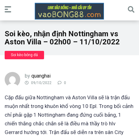
Soi kèo, nhận định Nottingham vs
Aston Villa – 02h00 – 11/10/2022
Soi kèo bóng đá
by
quanghai
09/10/2022
0
Cặp đấu giữa Nottingham và Aston Villa sẽ là trận đấu
muộn nhất trong khuôn khổ vòng 10 Epl. Trong bối cảnh
chỉ phải gặp 1 Nottingham đang đứng cuối bảng, 1
chiến thắng chắc chắn sẽ là điều mà thầy trò hlv
Gerrard hướng tới. Trận đấu sẽ diễn ra trên sân City