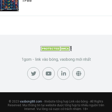
TF88
1gom - link vào bóng, vaobong mới nhất
© 2023
vaobong88.com
- Website tổng hợp Link vào bóng - All Rights
Reserved. Mọi thông tin tại website được tổng hợp từ nhiều nguồn trên
Internet. Vui lòng cá cược có trách nhiệm. 18+