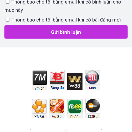
Thông báo cho tôi bằng email khi có bình luận cho
mục này
Thông báo cho tôi bằng email khi có bài đăng mới