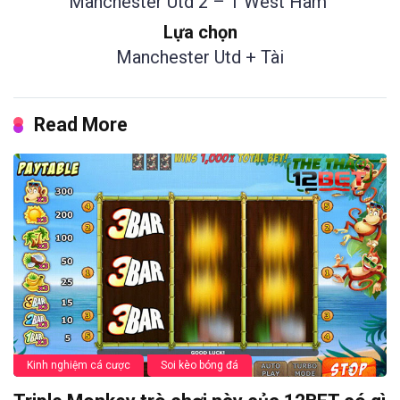
Manchester Utd 2 – 1 West Ham
Lựa chọn
Manchester Utd + Tài
Read More
Kinh nghiệm cá cược
Soi kèo bóng đá