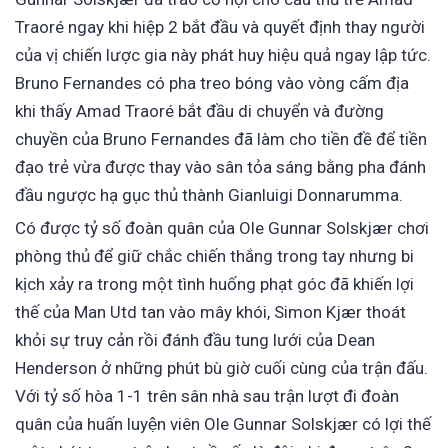
Traoré ngay khi hiệp 2 bắt đầu và quyết định thay người
của vị chiến lược gia này phát huy hiệu quả ngay lập tức.
Bruno Fernandes có pha treo bóng vào vòng cấm địa
khi thấy Amad Traoré bắt đầu di chuyển và đường
chuyền của Bruno Fernandes đã làm cho tiền đề để tiền
đạo trẻ vừa được thay vào sân tỏa sáng bằng pha đánh
đầu ngược hạ gục thủ thành Gianluigi Donnarumma.
Có được tỷ số đoàn quân của Ole Gunnar Solskjær chơi
phòng thủ để giữ chắc chiến thắng trong tay nhưng bi
kịch xảy ra trong một tình huống phạt góc đã khiến lợi
thế của Man Utd tan vào mây khói, Simon Kjær thoát
khỏi sự truy cản rồi đánh đầu tung lưới của Dean
Henderson ở những phút bù giờ cuối cùng của trận đấu.
Với tỷ số hòa 1-1 trên sân nhà sau trận lượt đi đoàn
quân của huấn luyện viên Ole Gunnar Solskjær có lợi thế