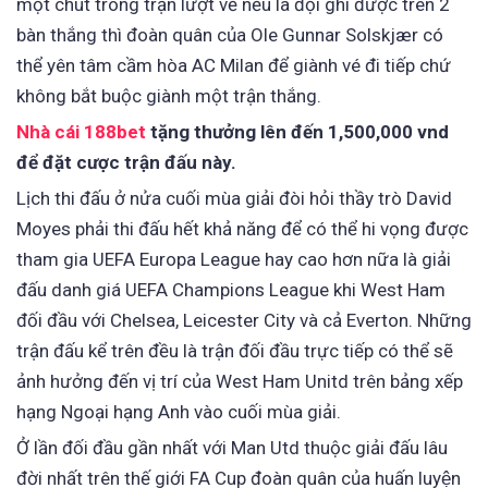
một chút trong trận lượt về nếu là đội ghi được trên 2
bàn thắng thì đoàn quân của Ole Gunnar Solskjær có
thể yên tâm cầm hòa AC Milan để giành vé đi tiếp chứ
không bắt buộc giành một trận thắng.
Nhà cái 188bet
tặng thưởng lên đến 1,500,000 vnd
để đặt cược trận đấu này.
Lịch thi đấu ở nửa cuối mùa giải đòi hỏi thầy trò David
Moyes phải thi đấu hết khả năng để có thể hi vọng được
tham gia UEFA Europa League hay cao hơn nữa là giải
đấu danh giá UEFA Champions League khi West Ham
đối đầu với Chelsea, Leicester City và cả Everton. Những
trận đấu kể trên đều là trận đối đầu trực tiếp có thể sẽ
ảnh hưởng đến vị trí của West Ham Unitd trên bảng xếp
hạng Ngoại hạng Anh vào cuối mùa giải.
Ở lần đối đầu gần nhất với Man Utd thuộc giải đấu lâu
đời nhất trên thế giới FA Cup đoàn quân của huấn luyện