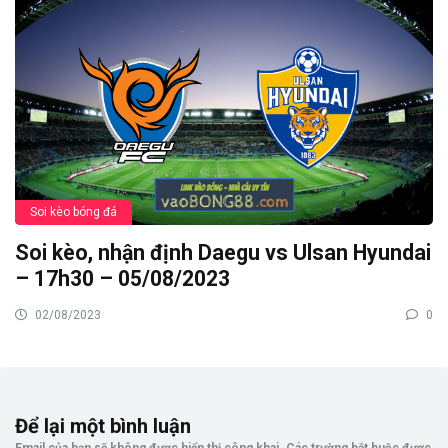
Soi kèo bóng đá
Soi kèo, nhận định Daegu vs Ulsan Hyundai
– 17h30 – 05/08/2023
02/08/2023
0
Để lại một bình luận