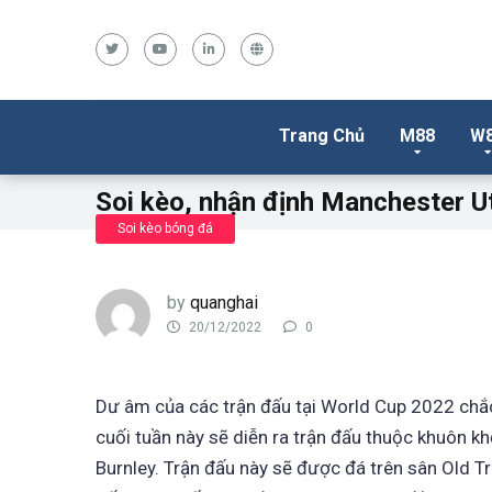
Trang Chủ
M88
W
Soi kèo, nhận định Manchester U
Soi kèo bóng đá
by
quanghai
20/12/2022
0
Dư âm của các trận đấu tại World Cup 2022 chắc
cuối tuần này sẽ diễn ra trận đấu thuộc khuôn
Burnley. Trận đấu này sẽ được đá trên sân Old Tr