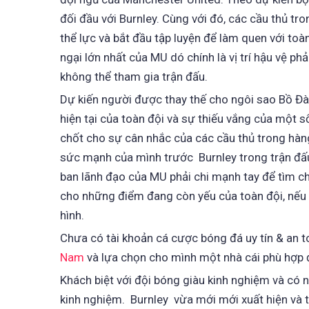
đối đầu với Burnley. Cùng với đó, các cầu thủ tron
thể lực và bắt đầu tập luyện để làm quen với toà
ngại lớn nhất của MU dó chính là vị trí hậu vệ ph
không thể tham gia trận đấu.
Dự kiến người được thay thế cho ngôi sao Bồ Đào
hiện tại của toàn đội và sự thiếu vắng của một s
chốt cho sự cân nhắc của các cầu thủ trong hàn
sức mạnh của mình trước Burnley trong trận đấu 
ban lãnh đạo của MU phải chi mạnh tay để tìm 
cho những điểm đang còn yếu của toàn đội, nếu 
hình.
Chưa có tài khoản cá cược bóng đá uy tín & an
Nam
và lựa chọn cho mình một nhà cái phù hợp 
Khách biệt với đội bóng giàu kinh nghiệm và có 
kinh nghiệm. Burnley vừa mới mới xuất hiện và t