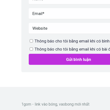
Thông báo cho tôi bằng email khi có bìn
Thông báo cho tôi bằng email khi có bài
1gom - link vào bóng, vaobong mới nhất