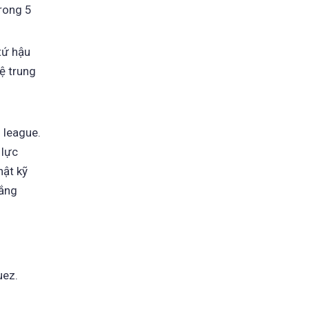
rong 5
tứ hậu
vệ trung
n league.
 lực
hật kỹ
hắng
uez.