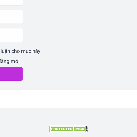
h luận cho mục này
 đăng mới