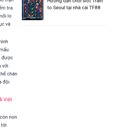
Hướng dẫn chơi slot Train
to Seoul tại nhà cái TF88
iểm tra
mối lo
ục và
hình
m mấu
n được
g với
thế chân
a đội
& Việt
 còn non
 tới