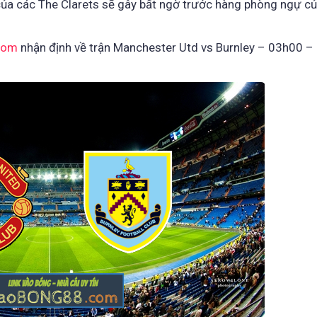
 của các The Clarets sẽ gây bất ngờ trước hàng phòng ngự c
.com
nhận định về trận Manchester Utd vs Burnley – 03h00 –