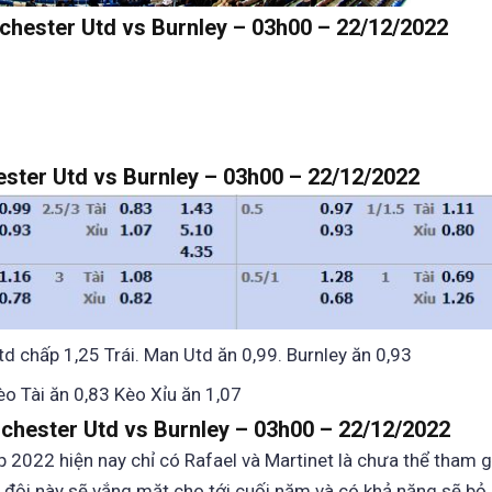
chester Utd vs Burnley – 03h00 – 22/12/2022
ster Utd vs Burnley – 03h00 – 22/12/2022
d chấp 1,25 Trái. Man Utd ăn 0,99. Burnley ăn 0,93
Kèo Tài ăn 0,83 Kèo Xỉu ăn 1,07
chester Utd vs Burnley – 03h00 – 22/12/2022
 2022 hiện nay chỉ có Rafael và Martinet là chưa thể tham g
đội này sẽ vắng mặt cho tới cuối năm và có khả năng sẽ bỏ 