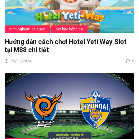
Kinh nghiệm cá cược
Soi kèo bóng đá
Hướng dẫn cách chơi Hotel Yeti Way Slot
tại M88 chi tiết
23/11/2024
0