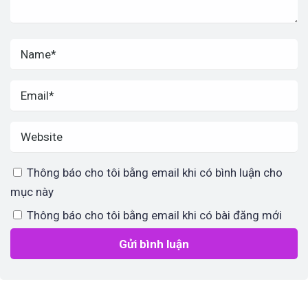
Thông báo cho tôi bằng email khi có bình luận cho
mục này
Thông báo cho tôi bằng email khi có bài đăng mới