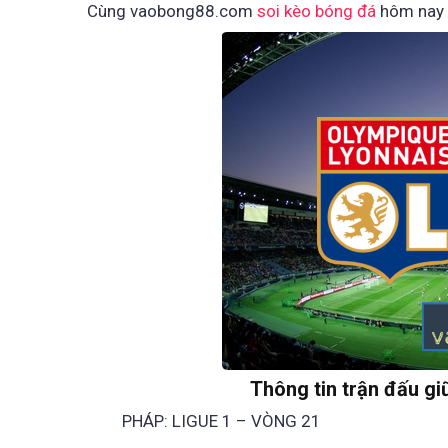
Cùng vaobong88.com
soi kèo bóng đá
hôm nay 
Thông tin trận đấu gi
PHÁP: LIGUE 1 – VÒNG 21