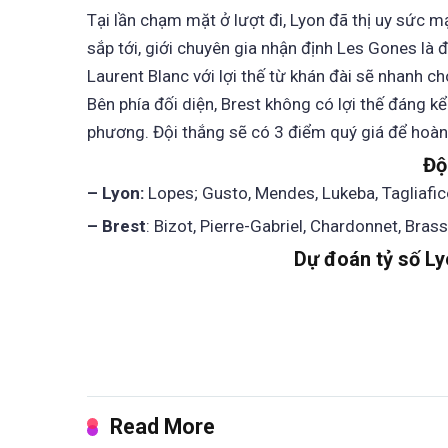
Tại lần chạm mặt ở lượt đi, Lyon đã thị uy sức m
sắp tới, giới chuyên gia nhận định Les Gones là đ
Laurent Blanc với lợi thế từ khán đài sẽ nhanh c
Bên phía đối diện, Brest không có lợi thế đáng k
phương. Đội thắng sẽ có 3 điểm quý giá để hoàn
Độ
– Lyon:
Lopes; Gusto, Mendes, Lukeba, Tagliafico
– Brest
: Bizot, Pierre-Gabriel, Chardonnet, Bras
Dự đoán tỷ số Ly
Read More