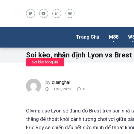
Trang Chủ
M88
W
Soi kèo, nhận định Lyon vs Bres
Soi kèo bóng đá
by
quanghai
01/02/2023
0
Olympique Lyon sẽ đung độ Brest trên sân nhà t
thắng để thoát khỏi cảnh tượng chơi vơi giữa bả
Eric Roy sẽ chiến đấu hết sức mình để thoát khỏi