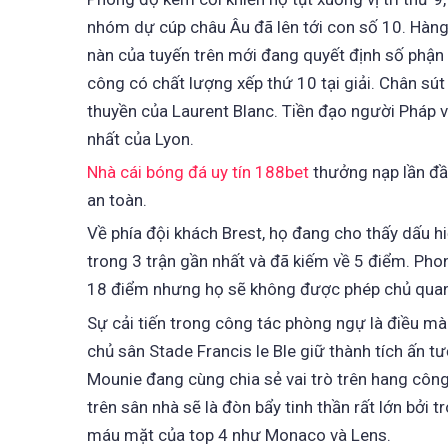
nhóm dự cúp châu Âu đã lên tới con số 10. Hàng 
nàn của tuyến trên mới đang quyết định số phận
công có chất lượng xếp thứ 10 tại giải. Chân sút
thuyền của Laurent Blanc. Tiền đạo người Pháp 
nhất của Lyon.
Nhà cái bóng đá uy tín 188bet
thưởng nạp lần đầu
an toàn.
Về phía đội khách Brest, họ đang cho thấy dấu hi
trong 3 trận gần nhất và đã kiếm về 5 điểm. Ph
18 điểm nhưng họ sẽ không được phép chủ quan bởi
Sự cải tiến trong công tác phòng ngự là điều mà
chủ sân Stade Francis le Ble giữ thành tích ấn t
Mounie đang cùng chia sẻ vai trò trên hang công
trên sân nhà sẽ là đòn bẩy tinh thần rất lớn bởi tr
máu mặt của top 4 như Monaco và Lens.