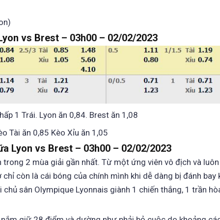
on)
Lyon vs Brest – 03h00 – 02/02/2023
ấp 1 Trái. Lyon ăn 0,84. Brest ăn 1,08
Kèo Tài ăn 0,85 Kèo Xỉu ăn 1,05
ữa Lyon vs Brest – 03h00 – 02/02/2023
 trong 2 mùa giải gần nhất. Từ một ứng viên vô địch và luô
hỉ còn là cái bóng của chính mình khi dễ dàng bị đánh bay 
ội chủ sân Olympique Lyonnais giành 1 chiến thắng, 1 trần hò
 9, nắm giữ 28 điểm và dường như phải bỏ cuộc do khoảng các