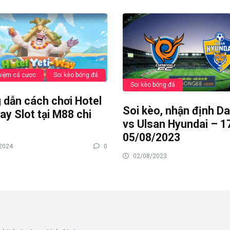
hiệm cá cược
Soi kèo bóng đá
Soi kèo bóng đá
 dẫn cách chơi Hotel
Soi kèo, nhận định D
ay Slot tại M88 chi
vs Ulsan Hyundai – 1
05/08/2023
2024
0
02/08/2023