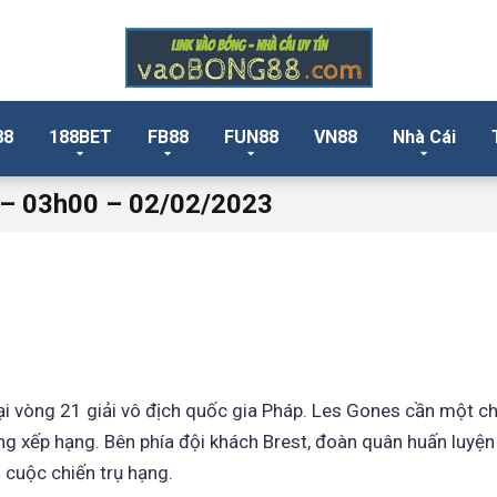
88
188BET
FB88
FUN88
VN88
Nhà Cái
t – 03h00 – 02/02/2023
ại vòng 21 giải vô địch quốc gia Pháp. Les Gones cần một ch
ng xếp hạng. Bên phía đội khách Brest, đoàn quân huấn luyện
 cuộc chiến trụ hạng.