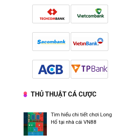
THỦ THUẬT CÁ CƯỢC
Tìm hiểu chi tiết chơi Long
Hổ tại nhà cái VN88