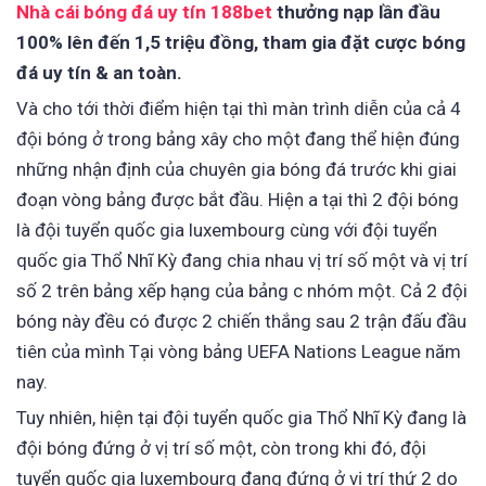
Nhà cái bóng đá uy tín 188bet
thưởng nạp lần đầu
100% lên đến 1,5 triệu đồng, tham gia đặt cược bóng
đá uy tín & an toàn.
Và cho tới thời điểm hiện tại thì màn trình diễn của cả 4
đội bóng ở trong bảng xây cho một đang thể hiện đúng
những nhận định của chuyên gia bóng đá trước khi giai
đoạn vòng bảng được bắt đầu. Hiện a tại thì 2 đội bóng
là đội tuyển quốc gia luxembourg cùng với đội tuyển
quốc gia Thổ Nhĩ Kỳ đang chia nhau vị trí số một và vị trí
số 2 trên bảng xếp hạng của bảng c nhóm một. Cả 2 đội
bóng này đều có được 2 chiến thắng sau 2 trận đấu đầu
tiên của mình Tại vòng bảng UEFA Nations League năm
nay.
Tuy nhiên, hiện tại đội tuyển quốc gia Thổ Nhĩ Kỳ đang là
đội bóng đứng ở vị trí số một, còn trong khi đó, đội
tuyển quốc gia luxembourg đang đứng ở vị trí thứ 2 do