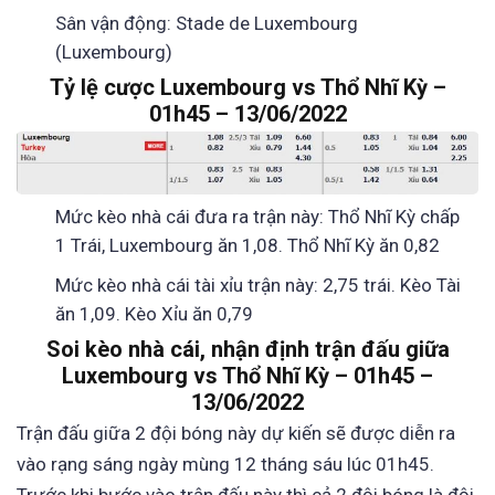
Sân vận động: Stade de Luxembourg
(Luxembourg)
Tỷ lệ cược Luxembourg vs Thổ Nhĩ Kỳ –
01h45 – 13/06/2022
Mức kèo nhà cái đưa ra trận này: Thổ Nhĩ Kỳ chấp
1 Trái, Luxembourg ăn 1,08. Thổ Nhĩ Kỳ ăn 0,82
Mức kèo nhà cái tài xỉu trận này: 2,75 trái. Kèo Tài
ăn 1,09. Kèo Xỉu ăn 0,79
Soi kèo nhà cái, nhận định trận đấu giữa
Luxembourg vs Thổ Nhĩ Kỳ – 01h45 –
13/06/2022
Trận đấu giữa 2 đội bóng này dự kiến sẽ được diễn ra
vào rạng sáng ngày mùng 12 tháng sáu lúc 01h45.