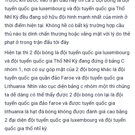
Trước khi bước vào trận đấu này thì cả 2 đội bóng là đội
tuyển quốc gia luxembourg và đội tuyển quốc gia Thổ
Nhĩ Kỳ đều đang sở hữu đội hình mạnh nhất của mình ở
thời điểm hiện tại. Không hề có bất kỳ trường hợp cầu
thủ nào bị dính chấn thương hoặc vắng mặt với lý do thẻ
phạt ở trong trận đấu tới đây.
Hiện tại thì 2 đội bóng là đội tuyển quốc gia luxembourg
và đội tuyển quốc gia Thổ Nhĩ Kỳ đang đứng ở bảng C
nhóm 1, nơi có sự góp mặt của 2 đội bóng khác là đội
tuyển quốc gia quần đảo Faroe và đội tuyển quốc gia
Lithuania. Nhìn vào cục diện bảng c nhóm một thì chúng
ta dễ dàng có thể thấy được 2 đội bóng còn lại là đội
tuyển quốc gia đảo faroe và được tuyển quốc gia
lithuania là hạt đá bóng không được đánh giá cao bằng
2 đại diện đội tuyển quốc gia luxembourg và đội tuyển
quốc gia thổ nhĩ kỳ.