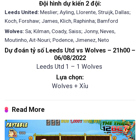
Đội hình dự kiến 2 đội:
Leeds United:
Meslier; Ayling, Llorente, Struijk, Dallas;
Koch, Forshaw; James, Klich, Raphinha; Bamford
Wolves:
Sa; Kilman, Coady, Saiss; Jonny, Neves,
Moutinho, Ait-Nouri; Podence, Jimenez, Neto
Dự đoán tỷ số Leeds Utd vs Wolves – 21h00 –
06/08/2022
Leeds Utd 1 – 1 Wolves
Lựa chọn:
Wolves + Xỉu
Read More