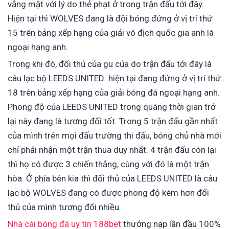
vắng mặt với lý do thẻ phạt ở trong trận đấu tới đây.
Hiện tại thì WOLVES đang là đội bóng đứng ở vị trí thứ
15 trên bảng xếp hạng của giải vô địch quốc gia anh là
ngoại hạng anh.
Trong khi đó, đối thủ của gu của do trận đấu tới đây là
câu lạc bộ LEEDS UNITED hiện tại đang đứng ở vị trí thứ
18 trên bảng xếp hạng của giải bóng đá ngoại hạng anh.
Phong độ của LEEDS UNITED trong quãng thời gian trở
lại này đang là tương đối tốt. Trong 5 trận đấu gần nhất
của mình trên mọi đấu trường thi đấu, bóng chủ nhà mới
chỉ phải nhận một trận thua duy nhất. 4 trận đấu còn lại
thì họ có được 3 chiến thắng, cùng với đó là một trận
hòa. Ở phía bên kia thì đối thủ của LEEDS UNITED là câu
lạc bộ WOLVES đang có được phong độ kém hơn đối
thủ của mình tương đối nhiều.
Nhà cái bóng đá uy tín 188bet
thưởng nạp lần đầu 100%