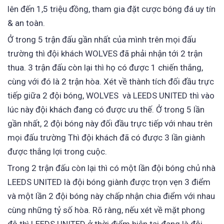
lên đến 1,5 triệu đồng, tham gia đặt cược bóng đá uy tín
& an toàn.
Ở trong 5 trận đấu gần nhất của mình trên mọi đấu
trường thì đội khách WOLVES đã phải nhận tới 2 trận
thua. 3 trận đấu còn lại thì họ có được 1 chiến thắng,
cùng với đó là 2 trận hòa. Xét về thành tích đối đầu trực
tiếp giữa 2 đội bóng, WOLVES và LEEDS UNITED thì vào
lúc này đội khách đang có được ưu thế. Ở trong 5 lần
gần nhất, 2 đội bóng này đối đầu trực tiếp với nhau trên
mọi đấu trường Thì đội khách đã có được 3 lần giành
được thắng lợi trong cuộc.
Trong 2 trận đấu còn lại thì có một lần đội bóng chủ nhà
LEEDS UNITED là đội bóng giành được trọn vẹn 3 điểm
và một lần 2 đội bóng này chấp nhận chia điểm với nhau
cùng những tỷ số hòa. Rõ ràng, nếu xét về mặt phong