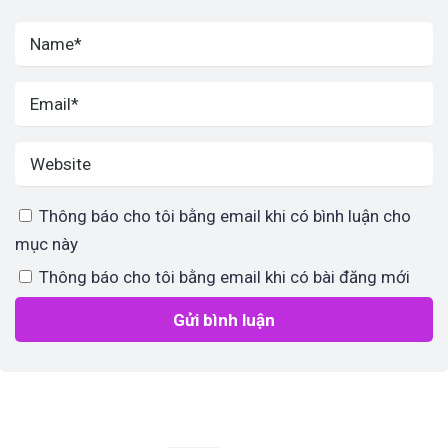
Thông báo cho tôi bằng email khi có bình luận cho
mục này
Thông báo cho tôi bằng email khi có bài đăng mới