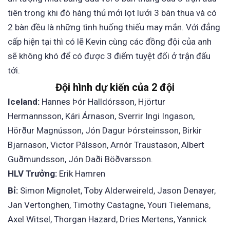
tiên trong khi đó hàng thủ mới lọt lưới 3 bàn thua và có
2 bàn đều là những tình huống thiếu may mắn. Với đẳng
cấp hiện tại thì có lẽ Kevin cùng các đồng đội của anh
sẽ không khó để có được 3 điểm tuyệt đối ở trận đấu
tới.
Đội hình dự kiến của 2 đội
Iceland:
Hannes Þór Halldórsson, Hjörtur
Hermannsson, Kári Árnason, Sverrir Ingi Ingason,
Hörður Magnússon, Jón Dagur Þórsteinsson, Birkir
Bjarnason, Victor Pálsson, Arnór Traustason, Albert
Guðmundsson, Jón Daði Böðvarsson.
HLV Trưởng:
Erik Hamren
Bỉ:
Simon Mignolet, Toby Alderweireld, Jason Denayer,
Jan Vertonghen, Timothy Castagne, Youri Tielemans,
Axel Witsel, Thorgan Hazard, Dries Mertens, Yannick