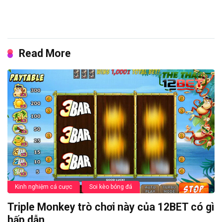
Read More
Kinh nghiệm cá cược
Soi kèo bóng đá
Triple Monkey trò chơi này của 12BET có gì
hấp dẫn