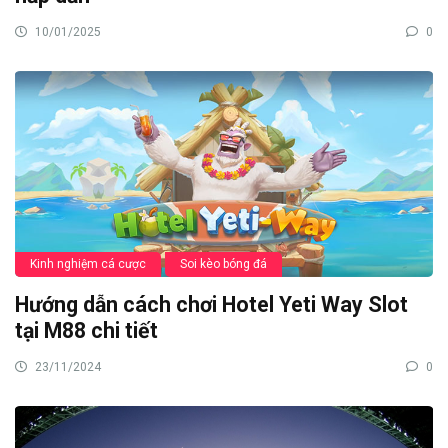
10/01/2025
0
Kinh nghiệm cá cược
Soi kèo bóng đá
Hướng dẫn cách chơi Hotel Yeti Way Slot
tại M88 chi tiết
23/11/2024
0