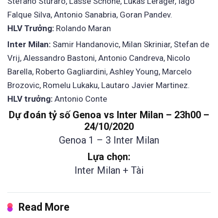
Stefano Sturaro, Lasse Schone, Lukas Lerager, Iago
Falque Silva, Antonio Sanabria, Goran Pandev.
HLV Trưởng:
Rolando Maran
Inter Milan:
Samir Handanovic, Milan Skriniar, Stefan de
Vrij, Alessandro Bastoni, Antonio Candreva, Nicolo
Barella, Roberto Gagliardini, Ashley Young, Marcelo
Brozovic, Romelu Lukaku, Lautaro Javier Martinez.
HLV trưởng:
Antonio Conte
Dự đoán tỷ số Genoa vs Inter Milan – 23h00 –
24/10/2020
Genoa 1 – 3 Inter Milan
Lựa chọn:
Inter Milan + Tài
Read More