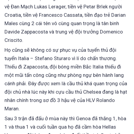
vệ Đan Mạch Lukas Lerager, tiền vệ Petar Brlek người
Croatia, tiền vệ Francesco Cassata, tiền đạo trẻ Darian
Males cùng 2 cái tên vô cùng quan trọng là tân binh
Davide Zappacosta và trung vệ đội trưởng Domenico
Criscito.
Họ cũng sẽ không có sự phục vụ của tuyển thủ đội
tuyển Italia – Stefano Sturaro vì lí do chấn thương.
Thiếu đi Zapacosta, đội bóng miền Bắc Italia thiếu đi
một mũi tấn công cũng như phòng ngự bên hành lang
cánh phải. Đây được xem là cầu thủ khá quan trọng của
đội chủ nhà lúc này khi cựu cầu thủ Chelsea đang là hạt
nhân chính trong sơ đồ 3 hậu vệ của HLV Rolando
Maran.
Sau 3 trận đã đấu ở mùa này thì Genoa đã thắng 1, hòa
1 và thua 1 và cuối tuần qua họ đã cầm hòa Hellas