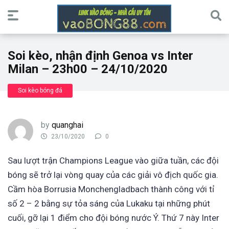
Soi kèo, nhận định Genoa vs Inter
Milan – 23h00 – 24/10/2020
Soi kèo bóng đá
by
quanghai
23/10/2020
0
Sau lượt trận Champions League vào giữa tuần, các đội
bóng sẽ trở lại vòng quay của các giải vô địch quốc gia.
Cầm hòa Borrusia Monchengladbach thành công với tỉ
số 2 – 2 bằng sự tỏa sáng của Lukaku tại những phút
cuối, gỡ lại 1 điểm cho đội bóng nước Ý. Thứ 7 này Inter