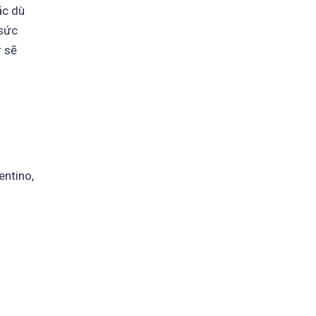
ặc dù
 sức
r sẽ
entino,