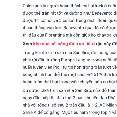
Chính anh là người hoàn thành cú hattrick ở cuối 
được thế trận rất tốt và dường như Benevento đ
được 11 cơ hội và 5 cú sút trúng đích, đoàn quân
4 bàn thắng vào lưới Benevento qua đó có được 
thi đấu của Fiorentina mà còn giúp họ chạy xa k
Xem
kèo nhà cái bóng đá trực tiếp
trận này để
Trong khi đó trên sân nhà San Siro, đội bóng củ
phải rời đấu trường Europa League trong nuối t
huấn luyện viên Pioli tự tin hơn trong trận lượt
bóng nhỉnh hơn đối thủ một chút với 51% thời lư
hoàn toàn thất bại trong việc chuyển hóa cơ hội 
Dù được chơi trên sân nhà San Siro, nửa đỏ thàn
ngay đầu hiệp thi đấu thứ 2 sau khi tiền đạo Pháp
nhà với tổng tỉ số sau 2 trận đấu là 1-2, AC Mila
Serie A để cố gắng. Mục tiêu nằm trong top 4 vẫn