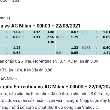
 2020 – 2021
encie)
na vs AC Milan – 00h00 – 22/03/2021
n chấp 0,25 Trái. Fiorentina ăn 1,04. AC Milan ăn 0,89
èo Tài ăn 1,04. Kèo Xỉu ăn 0,86
s AC Milan
u giữa Fiorentina vs AC Milan – 00h00 – 22/03/20
ento, các cầu thủ Fiorentina đã có được cho mình 3 điểm trọ
rước đoàn quân của huấn luyện viên Inzaghi. Nhập cuộc đầy tự
hắng mở tỉ số sớm ở phút thứ 8 do công của Vlahovic.