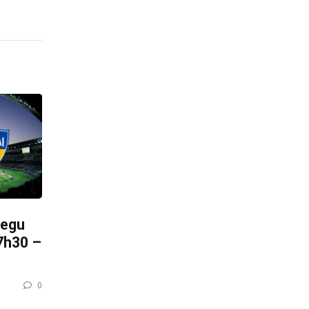
aegu
7h30 –
0