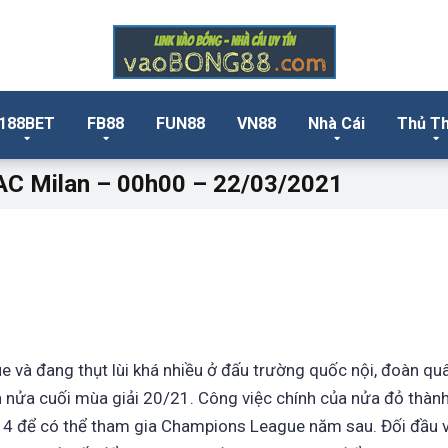
188BET
FB88
FUN88
VN88
Nhà Cái
Thủ T
s AC Milan – 00h00 – 22/03/2021
e và đang thụt lùi khá nhiều ở đấu trường quốc nội, đoàn qu
ạn nửa cuối mùa giải 20/21. Công việc chính của nửa đỏ thàn
 top 4 để có thể tham gia Champions League năm sau. Đối đầu 