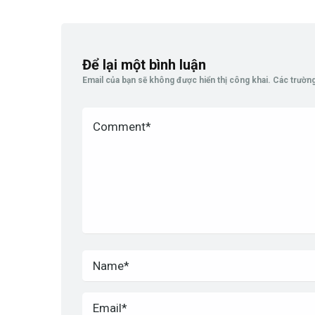
Để lại một bình luận
Email của bạn sẽ không được hiển thị công khai.
Các trườn