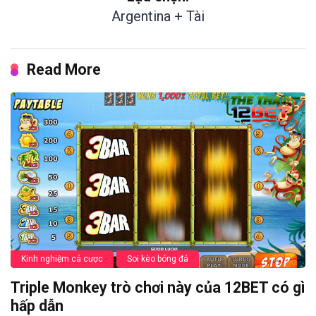
Argentina + Tài
Read More
Kinh nghiệm cá cược
Soi kèo bóng đá
Triple Monkey trò chơi này của 12BET có gì
hấp dẫn