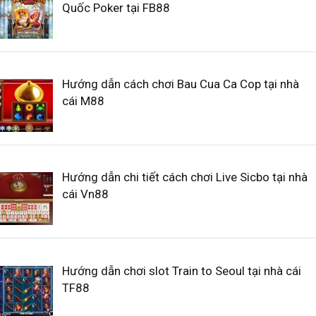
Quốc Poker tại FB88
Hướng dẫn cách chơi Bau Cua Ca Cop tại nhà
cái M88
Hướng dẫn chi tiết cách chơi Live Sicbo tại nhà
cái Vn88
Hướng dẫn chơi slot Train to Seoul tại nhà cái
TF88