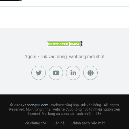
1gom - link vào bóng, vaobong mới nhất
© 2023
vaobong88.com
- Website tổng hợp Link vào bóng - All Rights
Reserved. Mọi thông tin tại website được tổng hợp từ nhiều nguồn trên
Internet. Vui lòng cá cược có trách nhiệm. 18+
Về chúng tôi
Liên hệ
Chính sách bảo mật