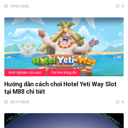
10/01/2025
0
Kinh nghiệm cá cược
Soi kèo bóng đá
Hướng dẫn cách chơi Hotel Yeti Way Slot
tại M88 chi tiết
23/11/2024
0