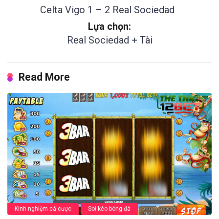
Celta Vigo 1 – 2 Real Sociedad
Lựa chọn:
Real Sociedad + Tài
Read More
Kinh nghiệm cá cược
Soi kèo bóng đá