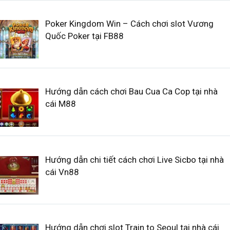
Poker Kingdom Win – Cách chơi slot Vương
Quốc Poker tại FB88
Hướng dẫn cách chơi Bau Cua Ca Cop tại nhà
cái M88
Hướng dẫn chi tiết cách chơi Live Sicbo tại nhà
cái Vn88
Hướng dẫn chơi slot Train to Seoul tại nhà cái