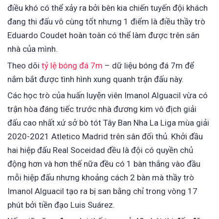
điều khó có thể xảy ra bởi bên kia chiến tuyến đội khách
đang thi đấu vô cùng tốt nhưng 1 điểm là điều thầy trò
Eduardo Coudet hoàn toàn có thể làm được trên sân
nhà của mình.
Theo dõi
tỷ lệ bóng đá 7m
– dữ liệu bóng đá 7m để
nắm bắt được tình hình xung quanh trận đấu này.
Các học trò của huấn luyện viên Imanol Alguacil vừa có
trận hòa đáng tiếc trước nhà đương kim vô địch giải
đấu cao nhất xứ sở bò tót Tây Ban Nha La Liga mùa giải
2020-2021 Atletico Madrid trên sân đối thủ. Khởi đầu
hai hiệp đấu Real Soceidad đều là đội có quyền chủ
động hơn và hơn thế nữa đều có 1 bàn thắng vào đầu
mỗi hiệp đấu nhưng khoảng cách 2 bàn mà thầy trò
Imanol Alguacil tạo ra bị san bằng chỉ trong vòng 17
phút bởi tiền đạo Luis Suárez.