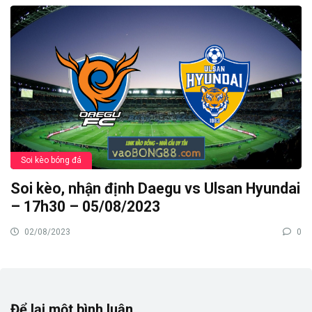
Soi kèo bóng đá
Soi kèo, nhận định Daegu vs Ulsan Hyundai
– 17h30 – 05/08/2023
02/08/2023
0
Để lại một bình luận