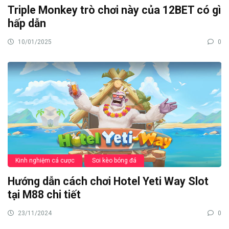
Triple Monkey trò chơi này của 12BET có gì
hấp dẫn
10/01/2025
0
Kinh nghiệm cá cược
Soi kèo bóng đá
Hướng dẫn cách chơi Hotel Yeti Way Slot
tại M88 chi tiết
23/11/2024
0