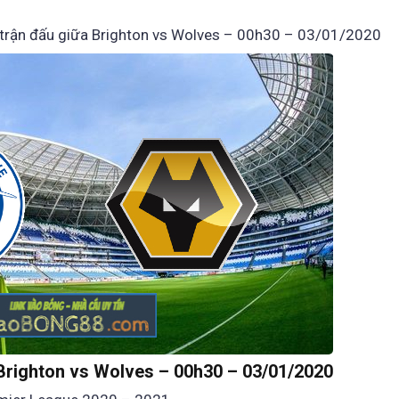
ả trận đấu giữa Brighton vs Wolves – 00h30 – 03/01/2020
 Brighton vs Wolves – 00h30 – 03/01/2020