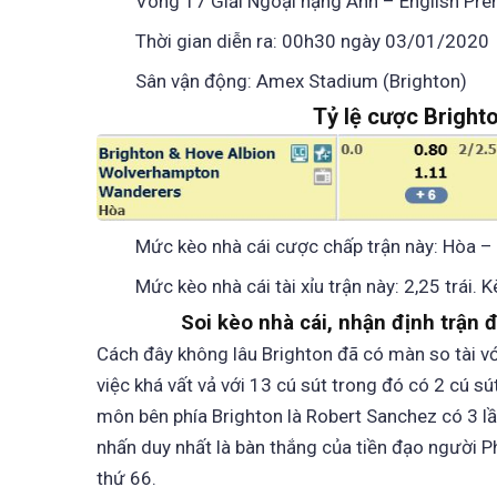
Vòng 17 Giải Ngoại hạng Anh – English Pr
Thời gian diễn ra: 00h30 ngày 03/01/2020
Sân vận động: Amex Stadium (Brighton)
Tỷ lệ cược Bright
Mức kèo nhà cái cược chấp trận này: Hòa –
Mức kèo nhà cái tài xỉu trận này: 2,25 trái. 
Soi kèo nhà cái, nhận định trận 
Cách đây không lâu Brighton đã có màn so tài v
việc khá vất vả với 13 cú sút trong đó có 2 cú sú
môn bên phía Brighton là Robert Sanchez có 3 lầ
nhấn duy nhất là bàn thắng của tiền đạo người 
thứ 66.