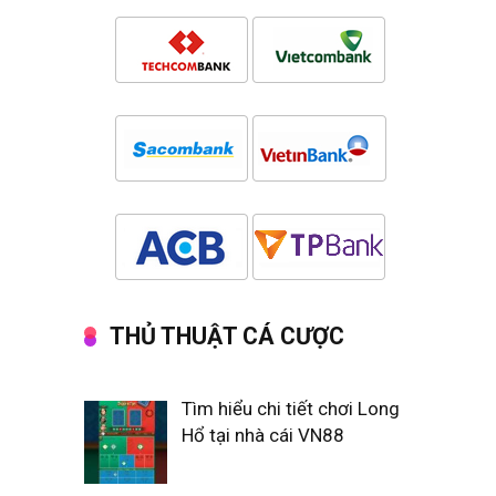
THỦ THUẬT CÁ CƯỢC
Tìm hiểu chi tiết chơi Long
Hổ tại nhà cái VN88