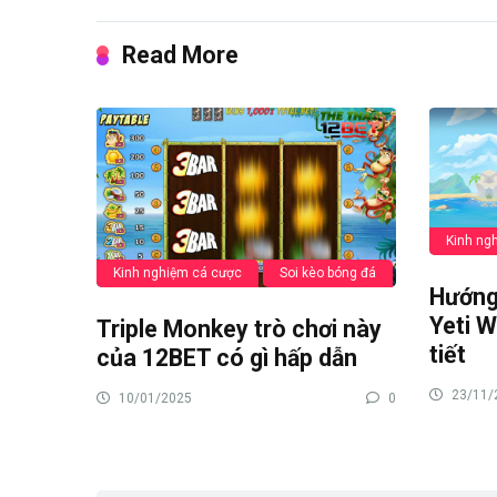
Read More
Kinh ng
Kinh nghiệm cá cược
Soi kèo bóng đá
Hướng
Yeti W
Triple Monkey trò chơi này
tiết
của 12BET có gì hấp dẫn
23/11/
10/01/2025
0