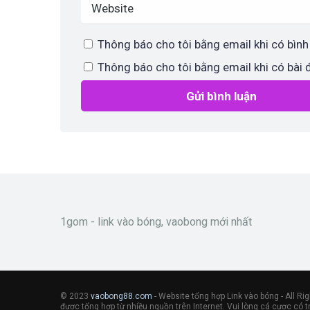
Thông báo cho tôi bằng email khi có bìn
Thông báo cho tôi bằng email khi có bài
1gom - link vào bóng, vaobong mới nhất
© 2023
vaobong88.com
- Website tổng hợp Link vào bóng - All Ri
được tổng hợp từ nhiều nguồn trên Internet. Vui lòng cá cược có 