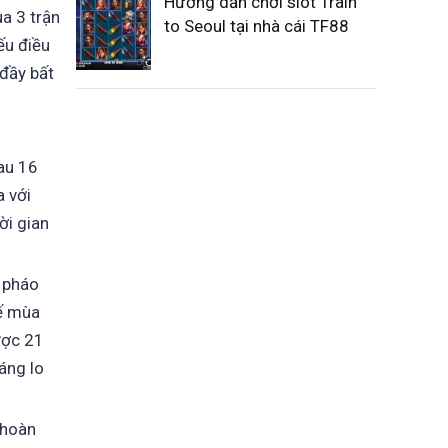
Hướng dẫn chơi slot Train
a 3 trận
to Seoul tại nhà cái TF88
ếu điều
 đầy bất
au 16
a với
ời gian
n pháo
tế mùa
ược 21
áng lo
 hoàn