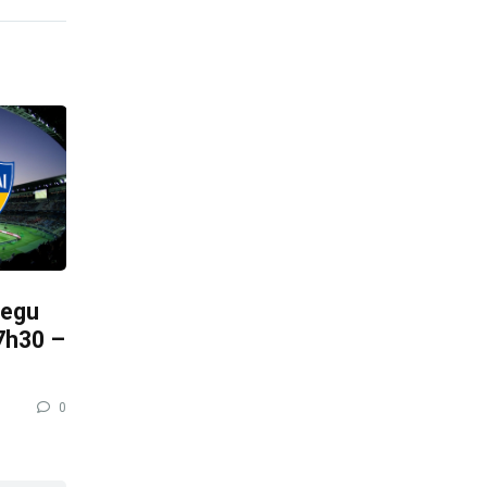
aegu
7h30 –
0