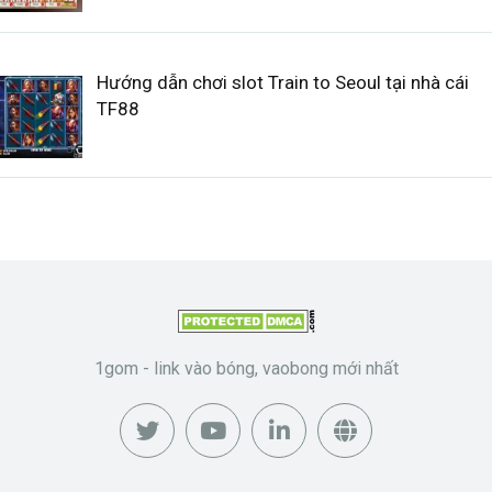
Hướng dẫn chơi slot Train to Seoul tại nhà cái
TF88
1gom - link vào bóng, vaobong mới nhất