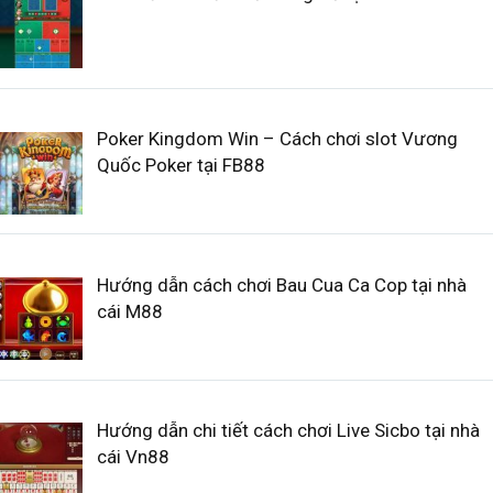
Poker Kingdom Win – Cách chơi slot Vương
Quốc Poker tại FB88
Hướng dẫn cách chơi Bau Cua Ca Cop tại nhà
cái M88
Hướng dẫn chi tiết cách chơi Live Sicbo tại nhà
cái Vn88