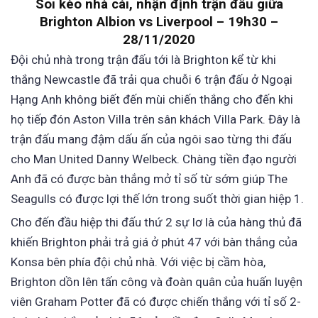
Soi kèo nhà cái, nhận định trận đấu giữa
Brighton Albion vs Liverpool – 19h30 –
28/11/2020
Đội chủ nhà trong trận đấu tới là Brighton kể từ khi
thắng Newcastle đã trải qua chuỗi 6 trận đấu ở Ngoại
Hạng Anh không biết đến mùi chiến thắng cho đến khi
họ tiếp đón Aston Villa trên sân khách Villa Park. Đây là
trận đấu mang đậm dấu ấn của ngôi sao từng thi đấu
cho Man United Danny Welbeck. Chàng tiền đạo người
Anh đã có được bàn thắng mở tỉ số từ sớm giúp The
Seagulls có được lợi thế lớn trong suốt thời gian hiệp 1.
Cho đến đầu hiệp thi đấu thứ 2 sự lơ là của hàng thủ đã
khiến Brighton phải trả giá ở phút 47 với bàn thắng của
Konsa bên phía đội chủ nhà. Với việc bị cầm hòa,
Brighton dồn lên tấn công và đoàn quân của huấn luyện
viên Graham Potter đã có được chiến thắng với tỉ số 2-