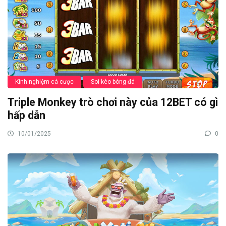
Kinh nghiệm cá cược
Soi kèo bóng đá
Triple Monkey trò chơi này của 12BET có gì
hấp dẫn
10/01/2025
0