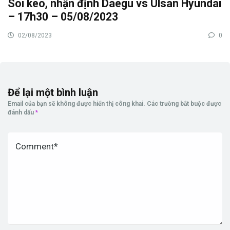
Soi kèo, nhận định Daegu vs Ulsan Hyundai
– 17h30 – 05/08/2023
02/08/2023
0
Để lại một bình luận
Email của bạn sẽ không được hiển thị công khai.
Các trường bắt buộc được
đánh dấu
*