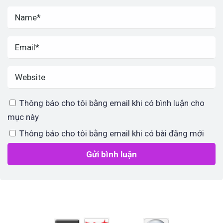
Thông báo cho tôi bằng email khi có bình luận cho
mục này
Thông báo cho tôi bằng email khi có bài đăng mới