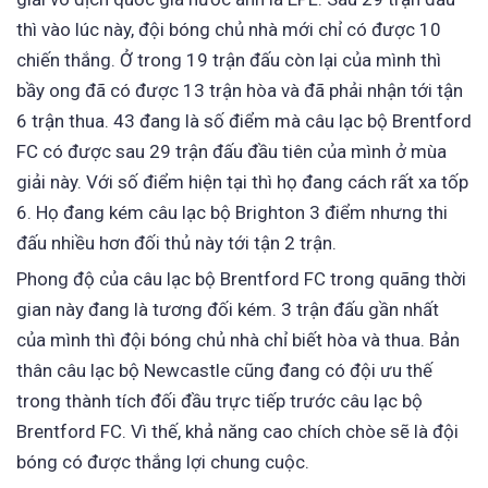
thì vào lúc này, đội bóng chủ nhà mới chỉ có được 10
chiến thắng. Ở trong 19 trận đấu còn lại của mình thì
bầy ong đã có được 13 trận hòa và đã phải nhận tới tận
6 trận thua. 43 đang là số điểm mà câu lạc bộ Brentford
FC có được sau 29 trận đấu đầu tiên của mình ở mùa
giải này. Với số điểm hiện tại thì họ đang cách rất xa tốp
6. Họ đang kém câu lạc bộ Brighton 3 điểm nhưng thi
đấu nhiều hơn đối thủ này tới tận 2 trận.
Phong độ của câu lạc bộ Brentford FC trong quãng thời
gian này đang là tương đối kém. 3 trận đấu gần nhất
của mình thì đội bóng chủ nhà chỉ biết hòa và thua. Bản
thân câu lạc bộ Newcastle cũng đang có đội ưu thế
trong thành tích đối đầu trực tiếp trước câu lạc bộ
Brentford FC. Vì thế, khả năng cao chích chòe sẽ là đội
bóng có được thắng lợi chung cuộc.