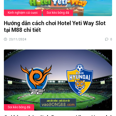
Kinh nghiệm cá cược
Soi kèo bóng đá
Hướng dẫn cách chơi Hotel Yeti Way Slot
tại M88 chi tiết
23/11/2024
0
Soi kèo bóng đá