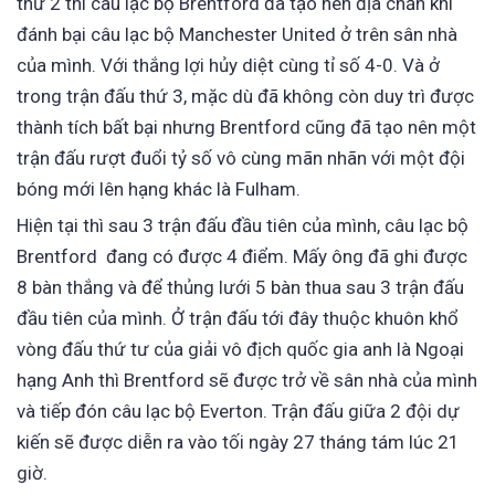
thứ 2 thì câu lạc bộ Brentford đã tạo nên địa chấn khi
đánh bại câu lạc bộ Manchester United ở trên sân nhà
của mình. Với thắng lợi hủy diệt cùng tỉ số 4-0. Và ở
trong trận đấu thứ 3, mặc dù đã không còn duy trì được
thành tích bất bại nhưng Brentford cũng đã tạo nên một
trận đấu rượt đuổi tỷ số vô cùng mãn nhãn với một đội
bóng mới lên hạng khác là Fulham.
Hiện tại thì sau 3 trận đấu đầu tiên của mình, câu lạc bộ
Brentford đang có được 4 điểm. Mấy ông đã ghi được
8 bàn thắng và để thủng lưới 5 bàn thua sau 3 trận đấu
đầu tiên của mình. Ở trận đấu tới đây thuộc khuôn khổ
vòng đấu thứ tư của giải vô địch quốc gia anh là Ngoại
hạng Anh thì Brentford sẽ được trở về sân nhà của mình
và tiếp đón câu lạc bộ Everton. Trận đấu giữa 2 đội dự
kiến sẽ được diễn ra vào tối ngày 27 tháng tám lúc 21
giờ.