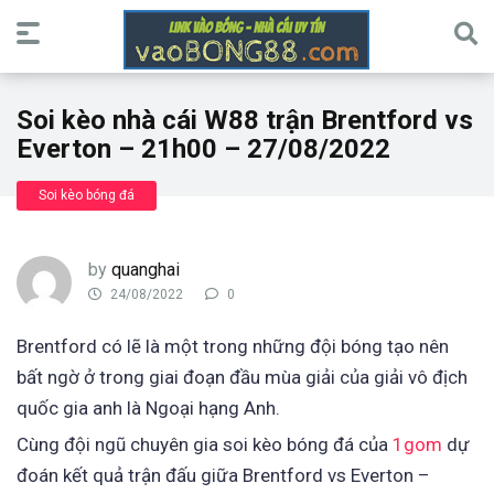
Soi kèo nhà cái W88 trận Brentford vs
Everton – 21h00 – 27/08/2022
Soi kèo bóng đá
by
quanghai
24/08/2022
0
Brentford có lẽ là một trong những đội bóng tạo nên
bất ngờ ở trong giai đoạn đầu mùa giải của giải vô địch
quốc gia anh là Ngoại hạng Anh.
Cùng đội ngũ chuyên gia soi kèo bóng đá của
1gom
dự
đoán kết quả trận đấu giữa Brentford vs Everton –