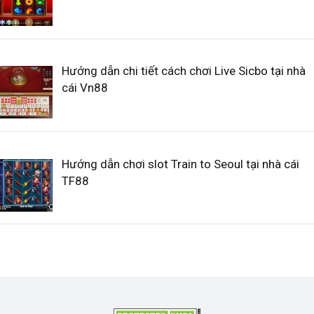
Hướng dẫn chi tiết cách chơi Live Sicbo tại nhà
cái Vn88
Hướng dẫn chơi slot Train to Seoul tại nhà cái
TF88