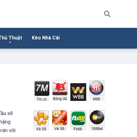
Thủ Thuật
Kèo Nhà Cái
đầu sẽ
chặng
rán với