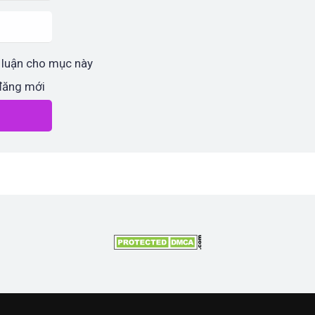
h luận cho mục này
 đăng mới