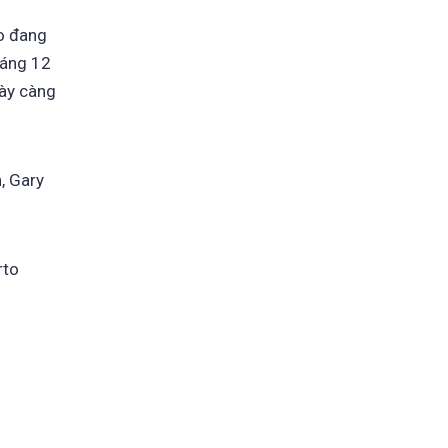
no đang
háng 12
gày càng
, Gary
rto