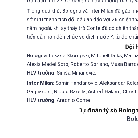
trận đấu thứ 27, họ đang dẫn đầu thống kê này vớ
Trong quá khứ, Bologna và Inter Milan đã gặp n
sở hữu thành tích đối đầu áp đảo với 26 chiến th
năm ngoái, khi ấy thầy trò Conte đã có chiến thắ
tiến gần hơn đến chức vô địch nước Ý, từ đó ch
Đội 
Bologna:
Lukasz Skorupski, Mitchell Dijks, Matti
Alexis Medel Soto, Roberto Soriano, Musa Barrow
HLV trưởng:
Siniša Mihajlović.
Inter Milan:
Samir Handanovic, Aleksandar Kolar
Gagliardini, Nicolo Barella, Achraf Hakimi, Chris
HLV trưởng:
Antonio Conte
Dự đoán tỷ số Bologn
Bolo