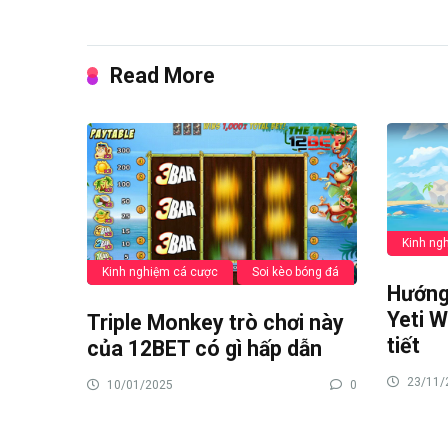
Read More
Kinh ng
Kinh nghiệm cá cược
Soi kèo bóng đá
Hướng
Yeti W
Triple Monkey trò chơi này
tiết
của 12BET có gì hấp dẫn
23/11/
10/01/2025
0