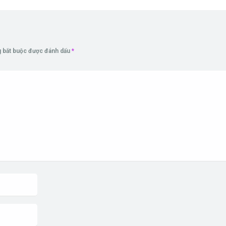
g bắt buộc được đánh dấu
*