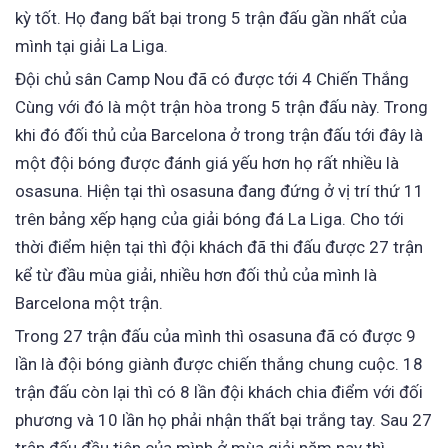
kỳ tốt. Họ đang bất bại trong 5 trận đấu gần nhất của
mình tại giải La Liga.
Đội chủ sân Camp Nou đã có được tới 4 Chiến Thắng
Cùng với đó là một trận hòa trong 5 trận đấu này. Trong
khi đó đối thủ của Barcelona ở trong trận đấu tới đây là
một đội bóng được đánh giá yếu hơn họ rất nhiều là
osasuna. Hiện tại thì osasuna đang đứng ở vị trí thứ 11
trên bảng xếp hạng của giải bóng đá La Liga. Cho tới
thời điểm hiện tại thì đội khách đã thi đấu được 27 trận
kể từ đầu mùa giải, nhiều hơn đối thủ của mình là
Barcelona một trận.
Trong 27 trận đấu của mình thì osasuna đã có được 9
lần là đội bóng giành được chiến thắng chung cuộc. 18
trận đấu còn lại thì có 8 lần đội khách chia điểm với đối
phương và 10 lần họ phải nhận thất bại trắng tay. Sau 27