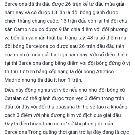
Barcelona đã thi đấu được 26 trận kể từ đầu mùa giải
năm nay và có được 13 lần là đội bóng giành được
chiến thắng chung cuộc. 13 trận đấu còn lại thì đội chủ
sân Camp Nou có được 9 lần chia điểm với đối phương
và bốn lần và nhận thất bại trắng tay. 48 là số điểm mà
đội bóng Barcelona có được sau 26 trận đấu đầu tiên
của mình ở mùa giải La Liga năm nay. Với số điểm hiện
tại thì Barcelona đang bằng điểm với đội bóng đứng ở vị
trí thứ tư trên bảng xếp hạng là đội bóng Atletico
Madrid nhưng thi đấu ít hơn 1 trận.
Điều này đồng nghĩa với việc nếu như như đội bóng xứ
Catalan có thể giành được trọn vẹn 3 điểm trong trận
đấu tới đây với đối thủ osasuna thì họ sẽ tạo ra khoảng
cách 3 điểm với nhà đương kim vô địch của giải đấu.
Đây là điều hoàn toàn có cơ sở khi phong độ của
Barcelona Trong quãng thời gian trở lại đây đang là cực