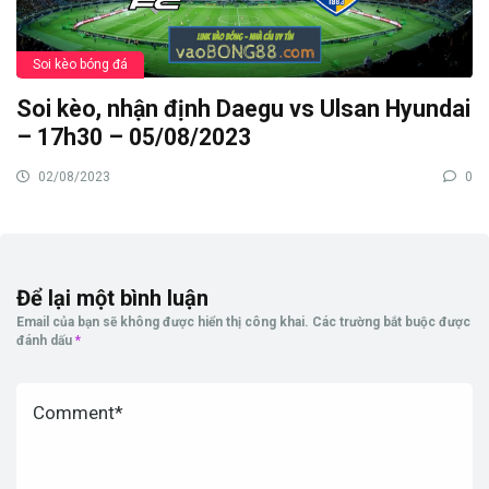
Soi kèo bóng đá
Soi kèo, nhận định Daegu vs Ulsan Hyundai
– 17h30 – 05/08/2023
02/08/2023
0
Để lại một bình luận
Email của bạn sẽ không được hiển thị công khai.
Các trường bắt buộc được
đánh dấu
*