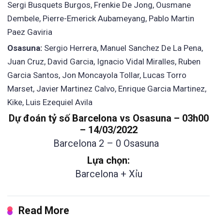
Sergi Busquets Burgos, Frenkie De Jong, Ousmane
Dembele, Pierre-Emerick Aubameyang, Pablo Martin
Paez Gaviria
Osasuna:
Sergio Herrera, Manuel Sanchez De La Pena,
Juan Cruz, David Garcia, Ignacio Vidal Miralles, Ruben
Garcia Santos, Jon Moncayola Tollar, Lucas Torro
Marset, Javier Martinez Calvo, Enrique Garcia Martinez,
Kike, Luis Ezequiel Avila
Dự đoán tỷ số Barcelona vs Osasuna – 03h00
– 14/03/2022
Barcelona 2 – 0 Osasuna
Lựa chọn:
Barcelona + Xỉu
Read More