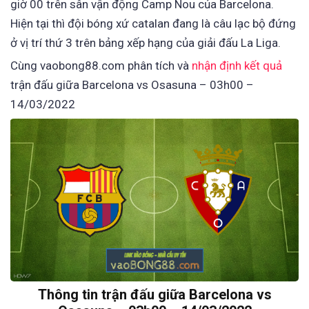
giờ 00 trên sân vận động Camp Nou của Barcelona.
Hiện tại thì đội bóng xứ catalan đang là câu lạc bộ đứng
ở vị trí thứ 3 trên bảng xếp hạng của giải đấu La Liga.
Cùng vaobong88.com phân tích và
nhận định kết quả
trận đấu giữa Barcelona vs Osasuna – 03h00 –
14/03/2022
Thông tin trận đấu giữa Barcelona vs