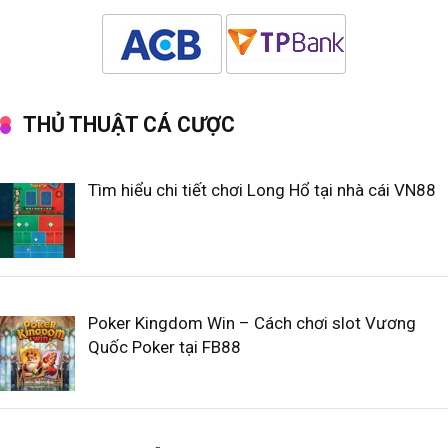
THỦ THUẬT CÁ CƯỢC
Tìm hiểu chi tiết chơi Long Hổ tại nhà cái VN88
Poker Kingdom Win – Cách chơi slot Vương
Quốc Poker tại FB88