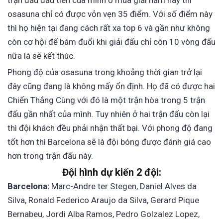
trận đấu đầu tiên của mình ở mùa giải năm nay thì
osasuna chỉ có được vỏn vẹn 35 điểm. Với số điểm này
thì họ hiện tại đang cách rất xa top 6 và gần như không
còn cơ hội để bám đuổi khi giải đấu chỉ còn 10 vòng đấu
nữa là sẽ kết thúc.
Phong độ của osasuna trong khoảng thời gian trở lại
đây cũng đang là không mấy ổn định. Họ đã có được hai
Chiến Thắng Cùng với đó là một trận hòa trong 5 trận
đấu gần nhất của mình. Tuy nhiên ở hai trận đấu còn lại
thì đội khách đều phải nhận thất bại. Với phong độ đang
tốt hơn thì Barcelona sẽ là đội bóng được đánh giá cao
hơn trong trận đấu này.
Đội hình dự kiến 2 đội:
Barcelona:
Marc-Andre ter Stegen, Daniel Alves da
Silva, Ronald Federico Araujo da Silva, Gerard Pique
Bernabeu, Jordi Alba Ramos, Pedro Golzalez Lopez,