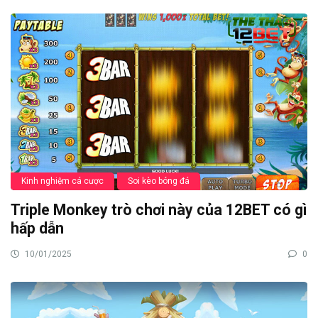
Kinh nghiệm cá cược
Soi kèo bóng đá
Triple Monkey trò chơi này của 12BET có gì
hấp dẫn
10/01/2025
0