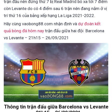
trận đấu nên đứng thứ 7 bị Real Madrid bỏ xa tới 7 điểm
còn Levante do có 4 điểm sau 6 trận nên đang nằm ở vị
trí thứ 16 của bảng xếp hạng La Liga 2021-2022.
Hãy cùng vaobong88.com nhận định và
dự đoán kết
quả bóng đá hôm nay
trận đấu giữa hai đội Barcelona
vs Levante – 21h15 – 26/09/2021
Thông tin trận đấu giữa Barcelona vs Levante