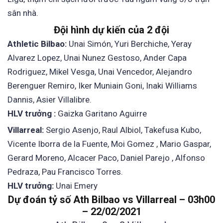
sân nhà.
Đội hình dự kiến của 2 đội
Athletic Bilbao:
Unai Simón, Yuri Berchiche, Yeray
Alvarez Lopez, Unai Nunez Gestoso, Ander Capa
Rodriguez, Mikel Vesga, Unai Vencedor, Alejandro
Berenguer Remiro, Iker Muniain Goni, Inaki Williams
Dannis, Asier Villalibre.
HLV trưởng :
Gaizka Garitano Aguirre
Villarreal:
Sergio Asenjo, Raul Albiol, Takefusa Kubo,
Vicente Iborra de la Fuente, Moi Gomez , Mario Gaspar,
Gerard Moreno, Alcacer Paco, Daniel Parejo , Alfonso
Pedraza, Pau Francisco Torres.
HLV trưởng:
Unai Emery
Dự đoán tỷ số Ath Bilbao vs Villarreal – 03h00
– 22/02/2021