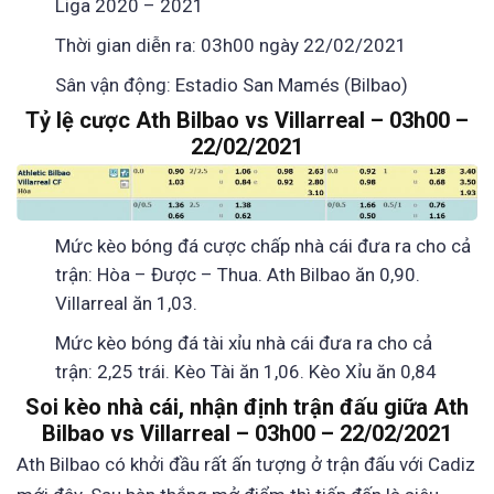
Liga 2020 – 2021
Thời gian diễn ra: 03h00 ngày 22/02/2021
Sân vận động: Estadio San Mamés (Bilbao)
Tỷ lệ cược Ath Bilbao vs Villarreal – 03h00 –
22/02/2021
Mức kèo bóng đá cược chấp nhà cái đưa ra cho cả
trận: Hòa – Được – Thua. Ath Bilbao ăn 0,90.
Villarreal ăn 1,03.
Mức kèo bóng đá tài xỉu nhà cái đưa ra cho cả
trận: 2,25 trái. Kèo Tài ăn 1,06. Kèo Xỉu ăn 0,84
Soi kèo nhà cái, nhận định trận đấu giữa Ath
Bilbao vs Villarreal – 03h00 – 22/02/2021
Ath Bilbao có khởi đầu rất ấn tượng ở trận đấu với Cadiz