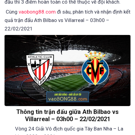
đấu thì 3 điểm hoàn toàn có thể thuộc về đội khách.
Cùng
vaobong88.com
đi sâu, phân tích và nhận định kết
quả trận đấu Ath Bilbao vs Villarreal – 03h00 –
22/02/2021
Thông tin trận đấu giữa Ath Bilbao vs
Villarreal – 03h00 – 22/02/2021
Vòng 24 Giải Vô địch quốc gia Tây Ban Nha – La