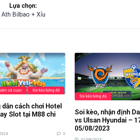
Lựa chọn:
Ath Bilbao + Xỉu
hiệm cá cược
Soi kèo bóng đá
Soi kèo bóng đá
 dẫn cách chơi Hotel
Soi kèo, nhận định D
ay Slot tại M88 chi
vs Ulsan Hyundai – 1
05/08/2023
2024
0
02/08/2023