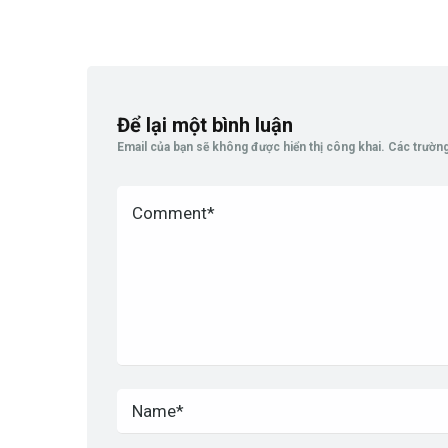
Để lại một bình luận
Email của bạn sẽ không được hiển thị công khai.
Các trườn