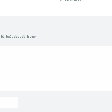
g bắt buộc được đánh dấu
*