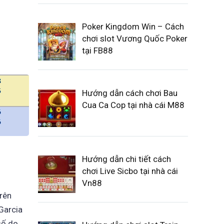
Poker Kingdom Win – Cách
chơi slot Vương Quốc Poker
tại FB88
Hướng dẫn cách chơi Bau
Cua Ca Cop tại nhà cái M88
Hướng dẫn chi tiết cách
chơi Live Sicbo tại nhà cái
Vn88
trên
Garcia
số do