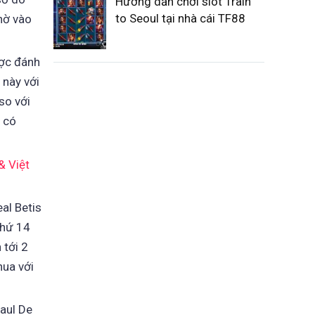
Hướng dẫn chơi slot Train
to Seoul tại nhà cái TF88
chờ vào
ược đánh
 này với
so với
 có
& Việt
al Betis
thứ 14
 tới 2
hua với
Raul De