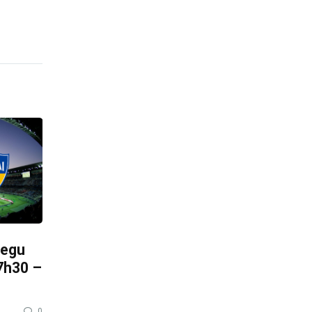
aegu
7h30 –
0