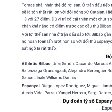
Tomas phải nhận thẻ đỏ rời sân. Ở trận đấu tiếp 
sẽ là tổn thất rất lớn với đội bóng xứ Catalan. H
13 với 27 điểm. Dù vị trí có cải thiện một chút s
chắn khả năng có điểm trước các cầu thủ Bilbao
Với lợi thế sân nhà ở trận đấu sắp tới, Bilbao g
họ hoàn toàn lấn lướt hơn so với đối thủ Espany
bất ngờ là rất thấp.
Độ
Athletic Bilbao:
Unai Simón, Oscar de Marcos Ara
Balenziaga Oruesagasti, Alejandro Berenguer Remi
Sancet, Inaki Williams Dannis
Espanyol
: Diego Lopez Rodriguez, Miguel Llamb
Alexis Vidal Parreu, Yangel Herrera, Sergi Dard
Dự đoán tỷ số Espany
Espa