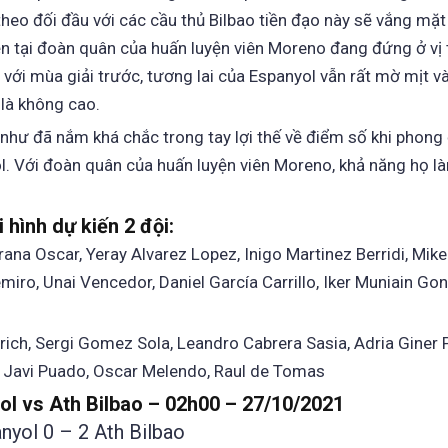
theo đối đầu với các cầu thủ Bilbao tiền đạo này sẽ vắng mặt
iện tại đoàn quân của huấn luyện viên Moreno đang đứng ở vị t
o với mùa giải trước, tương lai của Espanyol vẫn rất mờ mịt v
 là không cao.
ần như đã nắm khá chắc trong tay lợi thế về điểm số khi phong
ol. Với đoàn quân của huấn luyện viên Moreno, khả năng họ l
i hình dự kiến 2 đội:
na Oscar, Yeray Alvarez Lopez, Inigo Martinez Berridi, Mike
ro, Unai Vencedor, Daniel García Carrillo, Iker Muniain Gon
rich, Sergi Gomez Sola, Leandro Cabrera Sasia, Adria Giner 
er, Javi Puado, Oscar Melendo, Raul de Tomas
ol vs Ath Bilbao – 02h00 – 27/10/2021
nyol 0 – 2 Ath Bilbao