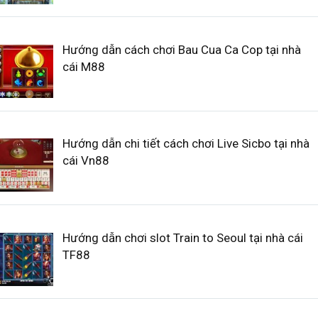
Hướng dẫn cách chơi Bau Cua Ca Cop tại nhà
cái M88
Hướng dẫn chi tiết cách chơi Live Sicbo tại nhà
cái Vn88
Hướng dẫn chơi slot Train to Seoul tại nhà cái
TF88