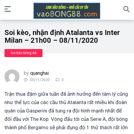
Soi kèo, nhận định Atalanta vs Inter
Milan – 21h00 – 08/11/2020
Soi kèo bóng đá
by
quanghai
05/11/2020
0
Trận thua đậm giữa tuần đã ảnh hưởng đến tâm lý cũng
như thể lực của các cầu thủ Atalanta rất nhiều khi đoàn
quân của Gasperini đã tung ra đội hình mạnh nhất để
đối đầu với The Kop. Vòng đấu tới của Serie A, đội bóng
thành phố Bergamo sẽ phải đụng độ 1 thử thách rất lớn