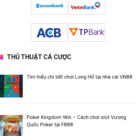
THỦ THUẬT CÁ CƯỢC
Tìm hiểu chi tiết chơi Long Hổ tại nhà cái VN88
Poker Kingdom Win – Cách chơi slot Vương
Quốc Poker tại FB88