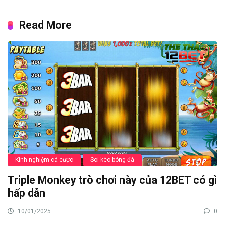
Read More
Kinh nghiệm cá cược
Soi kèo bóng đá
Triple Monkey trò chơi này của 12BET có gì
hấp dẫn
10/01/2025
0