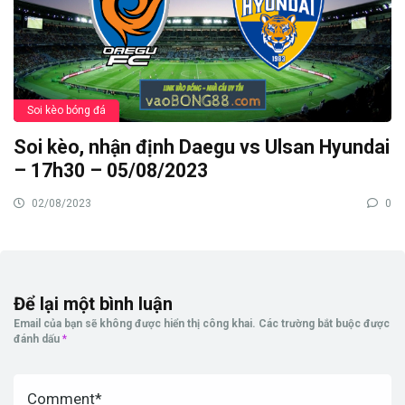
Soi kèo bóng đá
Soi kèo, nhận định Daegu vs Ulsan Hyundai
– 17h30 – 05/08/2023
02/08/2023
0
Để lại một bình luận
Email của bạn sẽ không được hiển thị công khai.
Các trường bắt buộc được
đánh dấu
*