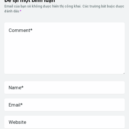
Để lại một bình luận
Email của bạn sẽ không được hiển thị công khai.
Các trường bắt buộc được
đánh dấu
*