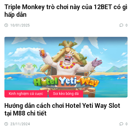
Triple Monkey trò chơi này của 12BET có gì
hấp dẫn
10/01/2025
0
Kinh nghiệm cá cược
Soi kèo bóng đá
Hướng dẫn cách chơi Hotel Yeti Way Slot
tại M88 chi tiết
23/11/2024
0