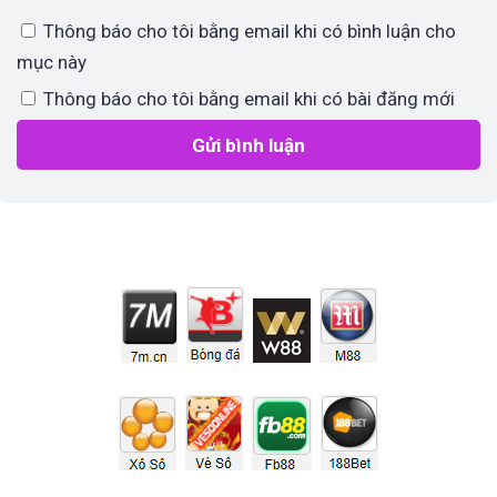
Thông báo cho tôi bằng email khi có bình luận cho
mục này
Thông báo cho tôi bằng email khi có bài đăng mới