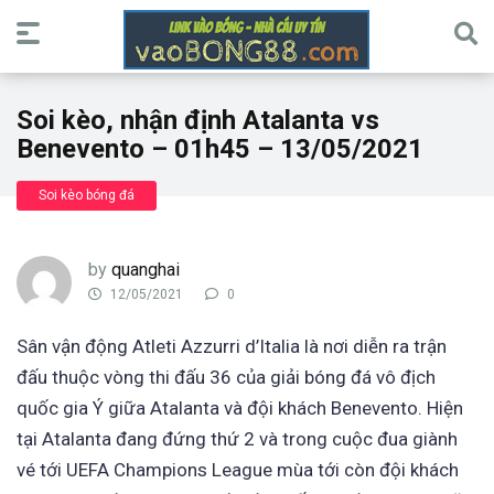
Soi kèo, nhận định Atalanta vs
Benevento – 01h45 – 13/05/2021
Soi kèo bóng đá
by
quanghai
12/05/2021
0
Sân vận động Atleti Azzurri d’Italia là nơi diễn ra trận
đấu thuộc vòng thi đấu 36 của giải bóng đá vô địch
quốc gia Ý giữa Atalanta và đội khách Benevento. Hiện
tại Atalanta đang đứng thứ 2 và trong cuộc đua giành
vé tới UEFA Champions League mùa tới còn đội khách