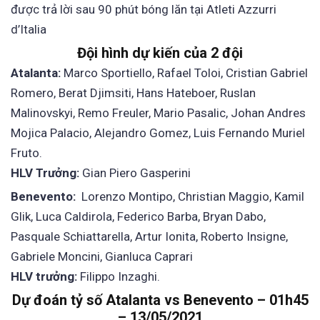
được trả lời sau 90 phút bóng lăn tại Atleti Azzurri
d’Italia
Đội hình dự kiến của 2 đội
Atalanta:
Marco Sportiello, Rafael Toloi, Cristian Gabriel
Romero, Berat Djimsiti, Hans Hateboer, Ruslan
Malinovskyi, Remo Freuler, Mario Pasalic, Johan Andres
Mojica Palacio, Alejandro Gomez, Luis Fernando Muriel
Fruto.
HLV Trưởng:
Gian Piero Gasperini
Benevento:
Lorenzo Montipo, Christian Maggio, Kamil
Glik, Luca Caldirola, Federico Barba, Bryan Dabo,
Pasquale Schiattarella, Artur Ionita, Roberto Insigne,
Gabriele Moncini, Gianluca Caprari
HLV trưởng:
Filippo Inzaghi.
Dự đoán tỷ số Atalanta vs Benevento – 01h45
– 13/05/2021