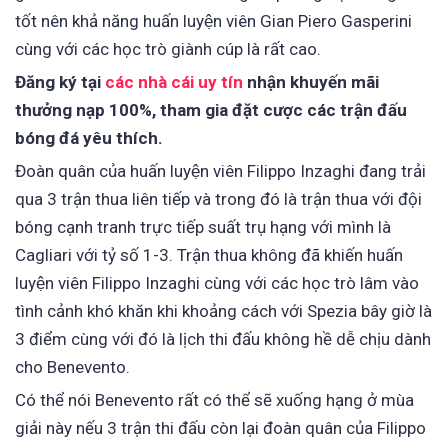
tốt nên khả năng huấn luyện viên Gian Piero Gasperini
cùng với các học trò giành cúp là rất cao.
Đăng ký tại
các nhà cái uy tín
nhận khuyến mãi
thưởng nạp 100%, tham gia đặt cược các trận đấu
bóng đá yêu thích.
Đoàn quân của huấn luyện viên Filippo Inzaghi đang trải
qua 3 trận thua liên tiếp và trong đó là trận thua với đội
bóng cạnh tranh trực tiếp suất trụ hạng với mình là
Cagliari với tỷ số 1-3. Trận thua không đã khiến huấn
luyện viên Filippo Inzaghi cùng với các học trò lâm vào
tình cảnh khó khăn khi khoảng cách với Spezia bây giờ là
3 điểm cùng với đó là lịch thi đấu không hề dễ chịu dành
cho Benevento.
Có thể nói Benevento rất có thể sẽ xuống hạng ở mùa
giải này nếu 3 trận thi đấu còn lại đoàn quân của Filippo