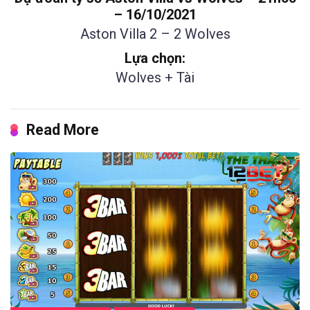
– 16/10/2021
Aston Villa 2 – 2 Wolves
Lựa chọn:
Wolves + Tài
Read More