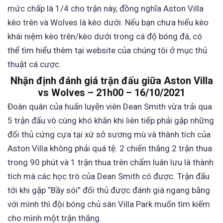
mức chấp là 1/4 cho trận này, đồng nghĩa Aston Villa
kèo trên và Wolves là kèo dưới. Nếu bạn chưa hiểu kèo
khái niệm kèo trên/kèo dưới trong cá độ bóng đá, có
thể tìm hiểu thêm tại website của chúng tôi ở mục thủ
thuật cá cược.
Nhận định đánh giá trận đấu giữa Aston Villa
vs Wolves – 21h00 – 16/10/2021
Đoàn quân của huấn luyện viên Dean Smith vừa trải qua
5 trận đấu vô cùng khó khăn khi liên tiếp phải gặp những
đối thủ cứng cựa tại xứ sở sương mù và thành tích của
Aston Villa không phải quá tệ. 2 chiến thắng 2 trận thua
trong 90 phút và 1 trận thua trên chấm luân lưu là thành
tích mà các học trò của Dean Smith có được. Trận đấu
tới khi gặp “Bầy sói” đối thủ được đánh giá ngang bằng
với mình thì đội bóng chủ sân Villa Park muốn tìm kiếm
cho mình một trận thắng.