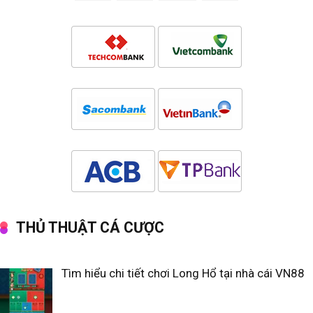
THỦ THUẬT CÁ CƯỢC
Tìm hiểu chi tiết chơi Long Hổ tại nhà cái VN88