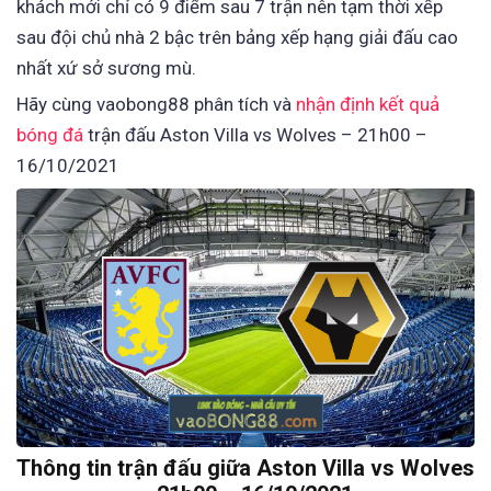
khách mới chỉ có 9 điểm sau 7 trận nên tạm thời xếp
sau đội chủ nhà 2 bậc trên bảng xếp hạng giải đấu cao
nhất xứ sở sương mù.
Hãy cùng vaobong88 phân tích và
nhận định kết quả
bóng đá
trận đấu Aston Villa vs Wolves – 21h00 –
16/10/2021
Thông tin trận đấu giữa Aston Villa vs Wolves