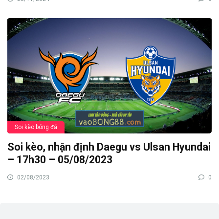
Soi kèo bóng đá
Soi kèo, nhận định Daegu vs Ulsan Hyundai
– 17h30 – 05/08/2023
02/08/2023
0