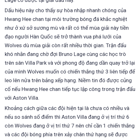
Dấu hiệu này cho thấy sự hòa nhập nhanh chóng của
Hwang Hee chan tại môi trường bóng đá khắc nghiệt
như ở xứ sở sương mù và rất có thể mùa giải này tiền
đạo người Hàn Quốc sẽ trở thành vua phá lưới của
Wolves dù mùa giải còn rất nhiều thời gian. Trận đấu
khó nhằn đang chờ đợi Bruno Lage cùng các học trò
trên sân Villa Park và với phong độ đang dần quay trở lại
của mình Wolves muốn có chiến thắng thứ 3 liên tiếp để
leo lên nửa trên bảng xếp hạng. Niềm tin đó được củng
cố nếu Hwang Hee chan tiếp tục lập công trong trận đấu
với Aston Villa.
Khoảng cách giữa các đội hiện tại là chưa có nhiều và
nếu so sánh số điểm thì Aston Villa đang ở vị trí thứ 6
còn Wolves đang ở vị trí thứ 7 nên chỉ cần 1 chiến thắng
và các đội bóng phía trên xảy chân thứ hạng sẽ được