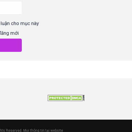
h luận cho mục này
 đăng mới
ghts Reserved. Mọi thông tin tại website