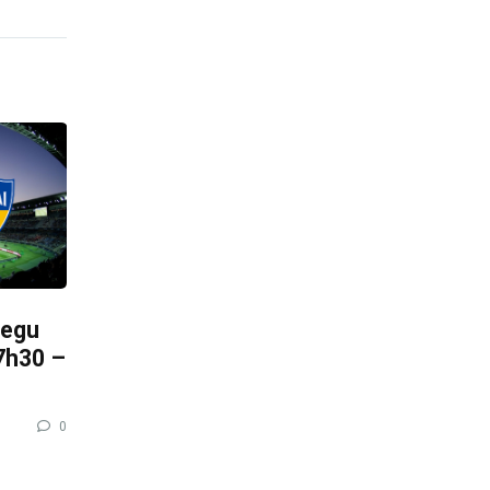
aegu
7h30 –
0