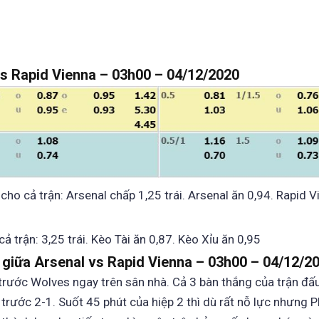
1
vs Rapid Vienna – 03h00 – 04/12/2020
o cả trận: Arsenal chấp 1,25 trái. Arsenal ăn 0,94. Rapid V
ả trận: 3,25 trái. Kèo Tài ăn 0,87. Kèo Xỉu ăn 0,95
u giữa Arsenal vs Rapid Vienna – 03h00 – 04/12/2
 trước Wolves ngay trên sân nhà. Cả 3 bàn thắng của trận đ
 trước 2-1. Suốt 45 phút của hiệp 2 thì dù rất nỗ lực nhưng 