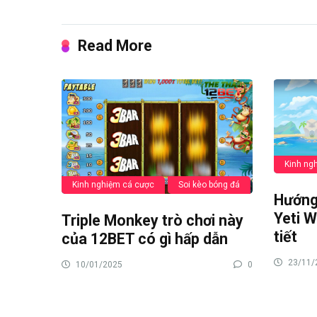
Read More
Kinh ng
Kinh nghiệm cá cược
Soi kèo bóng đá
Hướng
Yeti W
Triple Monkey trò chơi này
tiết
của 12BET có gì hấp dẫn
23/11/
10/01/2025
0