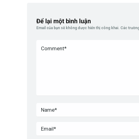
Để lại một bình luận
Email của bạn sẽ không được hiển thị công khai.
Các trườn