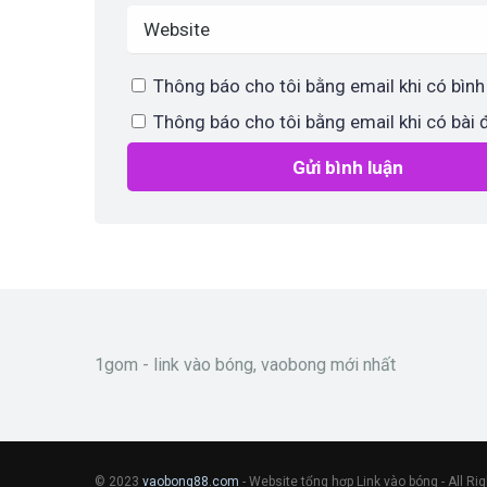
Thông báo cho tôi bằng email khi có bìn
Thông báo cho tôi bằng email khi có bài
1gom - link vào bóng, vaobong mới nhất
© 2023
vaobong88.com
- Website tổng hợp Link vào bóng - All Ri