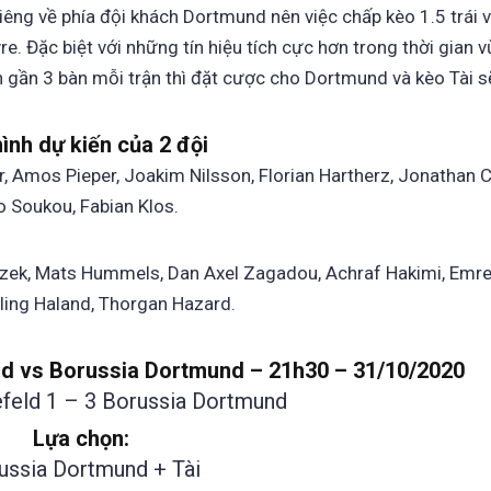
ghiêng về phía đội khách Dortmund nên việc chấp kèo 1.5 trái 
e. Đặc biệt với những tín hiệu tích cực hơn trong thời gian 
n gần 3 bàn mỗi trận thì đặt cược cho Dortmund và kèo Tài s
hình dự kiến của 2 đội
r, Amos Pieper, Joakim Nilsson, Florian Hartherz, Jonathan C
io Soukou, Fabian Klos.
zek, Mats Hummels, Dan Axel Zagadou, Achraf Hakimi, Emre
rling Haland, Thorgan Hazard.
eld vs Borussia Dortmund – 21h30 – 31/10/2020
efeld 1 – 3 Borussia Dortmund
Lựa chọn:
ussia Dortmund + Tài