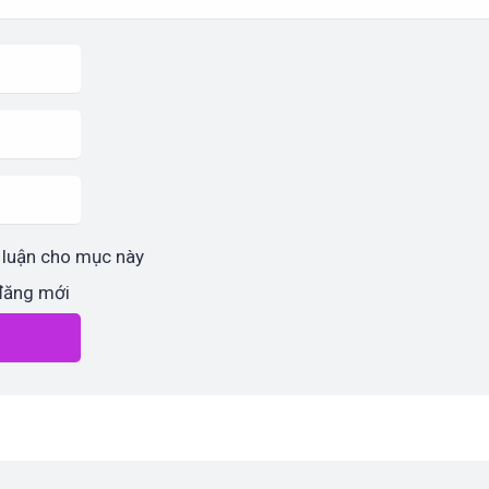
h luận cho mục này
 đăng mới