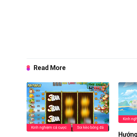
Read More
Kinh ng
Kinh nghiệm cá cược
Soi kèo bóng đá
Hướng