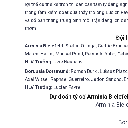
lợi thế cụ thể kể trên thì cán cân tâm lý đang n
trong tầm kiểm soát của thầy trò ông Lucien Favr
và số bàn thắng trung bình mỗi trận đang lên đế
thơm.
Đội 
Arminia Bielefeld:
Stefan Ortega, Cedric Brunne
Marcel Hartel, Manuel Prietl, Reinhold Yabo, Ceb
HLV Trưởng:
Uwe Neuhaus
Borussia Dortmund:
Roman Burki, Lukasz Piszc
Axel Witsel, Raphael Guerreiro, Jadon Sancho, E
HLV Trưởng:
Lucien Favre
Dự đoán tỷ số Arminia Bielef
Arminia Biel
Bor