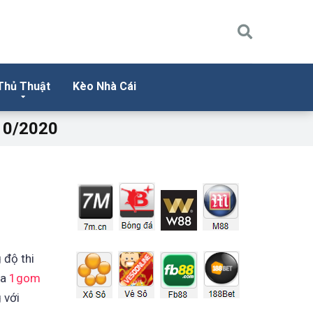
Thủ Thuật
Kèo Nhà Cái
/10/2020
 độ thi
ủa
1gom
 với