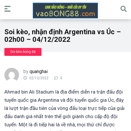
Soi kèo, nhận định Argentina vs Úc –
02h00 – 04/12/2022
Soi kèo bóng đá
by
quanghai
02/12/2022
0
Ahmad bin Ali Stadium là địa điểm diễn ra trận đấu đội
tuyển quốc gia Argentina và đội tuyển quốc gia Úc, đây
là lượt trận đầu tiên của vòng đấu loại trực tiếp của giải
đấu danh giá nhất trên thế giới giành cho cấp độ đội
tuyển. Một là đi tiếp hai là về nhà, mọi thứ chỉ được