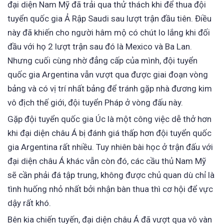
đại diện Nam Mỹ đã trải qua thử thách khi để thua đội
tuyển quốc gia Ả Rập Saudi sau lượt trận đầu tiên. Điều
này đã khiến cho người hâm mộ có chút lo lắng khi đối
đầu với họ 2 lượt trận sau đó là Mexico và Ba Lan.
Nhưng cuối cùng nhờ đẳng cấp của mình, đội tuyển
quốc gia Argentina vẫn vượt qua được giai đoạn vòng
bảng và có vị trí nhất bảng để tránh gặp nhà đương kim
vô địch thế giới, đội tuyển Pháp ở vòng đấu này.
Gặp đội tuyển quốc gia Úc là một công việc dễ thở hơn
khi đại diện châu Á bị đánh giá thấp hơn đội tuyển quốc
gia Argentina rất nhiều. Tuy nhiên bài học ở trận đấu với
đại diện châu Á khác vẫn còn đó, các cầu thủ Nam Mỹ
sẽ cần phải đá tập trung, không được chủ quan dù chỉ là
tình huống nhỏ nhất bởi nhận bàn thua thì cơ hội để vực
dậy rất khó.
Bên kia chiến tuyến, đại diện châu Á đã vượt qua vô vàn