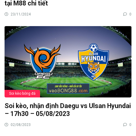
tại M88 chi tiết
23/11/2024
0
Soi kèo bóng đá
Soi kèo, nhận định Daegu vs Ulsan Hyundai
– 17h30 – 05/08/2023
02/08/2023
0