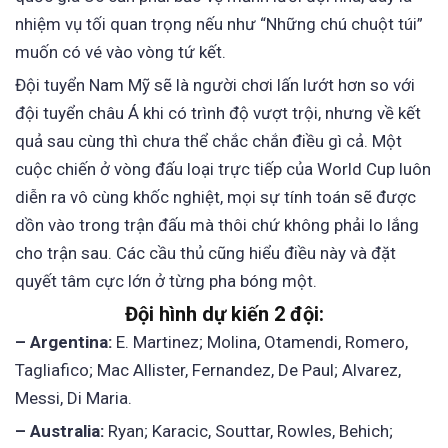
nhiệm vụ tối quan trọng nếu như “Những chú chuột túi”
muốn có vé vào vòng tứ kết.
Đội tuyển Nam Mỹ sẽ là người chơi lấn lướt hơn so với
đội tuyển châu Á khi có trình độ vượt trội, nhưng về kết
quả sau cùng thì chưa thể chắc chắn điều gì cả. Một
cuộc chiến ở vòng đấu loại trực tiếp của World Cup luôn
diễn ra vô cùng khốc nghiệt, mọi sự tính toán sẽ được
dồn vào trong trận đấu mà thôi chứ không phải lo lắng
cho trận sau. Các cầu thủ cũng hiểu điều này và đặt
quyết tâm cực lớn ở từng pha bóng một.
Đội hình dự kiến 2 đội:
– Argentina:
E. Martinez; Molina, Otamendi, Romero,
Tagliafico; Mac Allister, Fernandez, De Paul; Alvarez,
Messi, Di Maria.
– Australia:
Ryan; Karacic, Souttar, Rowles, Behich;