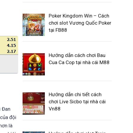
Poker Kingdom Win – Cách
chơi slot Vương Quốc Poker
tại FB88
Hướng dẫn cách chơi Bau
Cua Ca Cop tại nhà cái M88
Hướng dẫn chi tiết cách
chơi Live Sicbo tại nhà cái
Vn88
i Đan
 của đội
hơn là