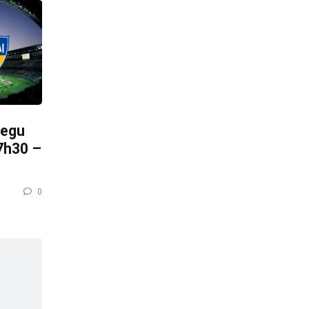
aegu
7h30 –
0