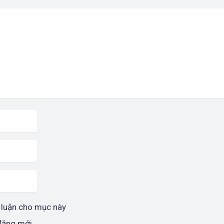
h luận cho mục này
 đăng mới