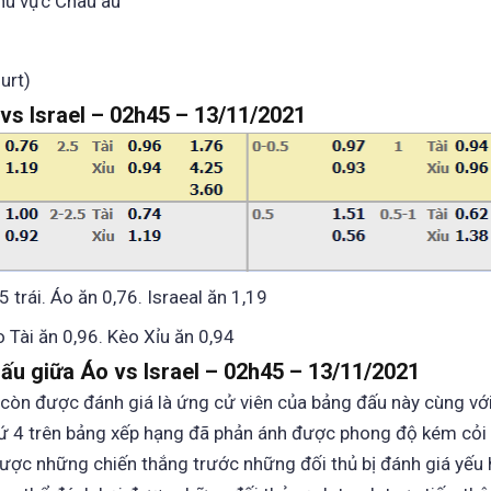
hu vực Châu âu
urt)
vs Israel – 02h45 – 13/11/2021
 trái. Áo ăn 0,76. Israeal ăn 1,19
èo Tài ăn 0,96. Kèo Xỉu ăn 0,94
ấu giữa Áo vs Israel – 02h45 – 13/11/2021
còn được đánh giá là ứng cử viên của bảng đấu này cùng vớ
thứ 4 trên bảng xếp hạng đã phản ánh được phong độ kém cỏi
 được những chiến thắng trước những đối thủ bị đánh giá yếu 