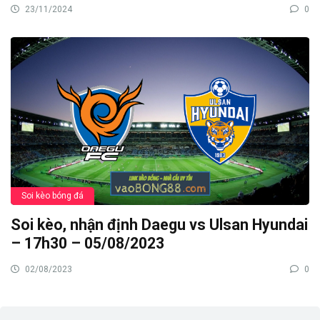
23/11/2024
0
Soi kèo bóng đá
Soi kèo, nhận định Daegu vs Ulsan Hyundai
– 17h30 – 05/08/2023
02/08/2023
0