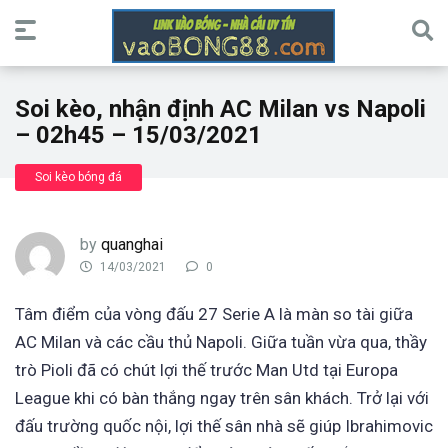
Soi kèo, nhận định AC Milan vs Napoli
– 02h45 – 15/03/2021
Soi kèo bóng đá
by
quanghai
14/03/2021
0
Tâm điểm của vòng đấu 27 Serie A là màn so tài giữa
AC Milan và các cầu thủ Napoli. Giữa tuần vừa qua, thầy
trò Pioli đã có chút lợi thế trước Man Utd tại Europa
League khi có bàn thắng ngay trên sân khách. Trở lại với
đấu trường quốc nội, lợi thế sân nhà sẽ giúp Ibrahimovic