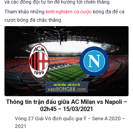
và các đồng đội tự tin để hướng tới chiến thắng.
Tham khảo những
kinh nghiệm cá cược
bóng đá để cá
cược bóng đá chắc thắng.
Thông tin trận đấu giữa AC Milan vs Napoli –
02h45 – 15/03/2021
Vòng 27 Giải Vô địch quốc gia Ý – Serie A 2020 –
2021