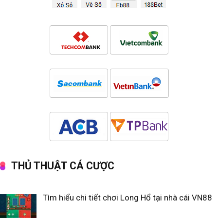
THỦ THUẬT CÁ CƯỢC
Tìm hiểu chi tiết chơi Long Hổ tại nhà cái VN88