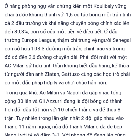
Ở hàng phòng ngự vẫn chứng kiến một Koulibaly vững
chãi trước khung thành với 1,6 cú tắc bóng mỗi trận tính
cả 2 đấu trường và khả năng chuyền bóng chính xác lên
đến 89,3%, con số của một tiền vệ điều tiết. Ở đấu
trường Europa League, thậm chí trung vệ người Senegal
còn sở hữu 103.3 đường mỗi trận, chính xác và trong
đó có đến 2,6 đường chuyền dài. Phải đối mặt với một
AC Milan sử hữu tinh thần không biết đầu hàng, kế thừa
từ người đàn anh Zlatan, Gattuso cùng các học trò phải
có một đấu pháp hợp lý và chơi chắc hắn hơn.
Trong quá khứ, Ac Milan và Napoli đã gặp nhau tổng
cộng 30 lần và Gli Azzurri đang là đội bóng có thành
tích đối đầu tốt hơn với 10 chiến thắng và để thua 8
trận. Tuy nhiên trong lần gần nhất 2 đội gặp nhau vào
tháng 11 năm ngoái, nửa đỏ thành Milano đã đè bẹp
Napoli với tỷ số đậm 3-1. Với phong độ đang lên cùng