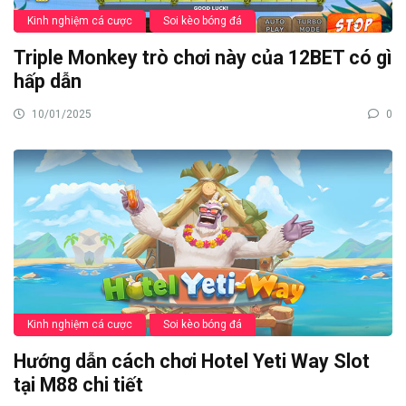
Kinh nghiệm cá cược
Soi kèo bóng đá
Triple Monkey trò chơi này của 12BET có gì
hấp dẫn
10/01/2025
0
Kinh nghiệm cá cược
Soi kèo bóng đá
Hướng dẫn cách chơi Hotel Yeti Way Slot
tại M88 chi tiết