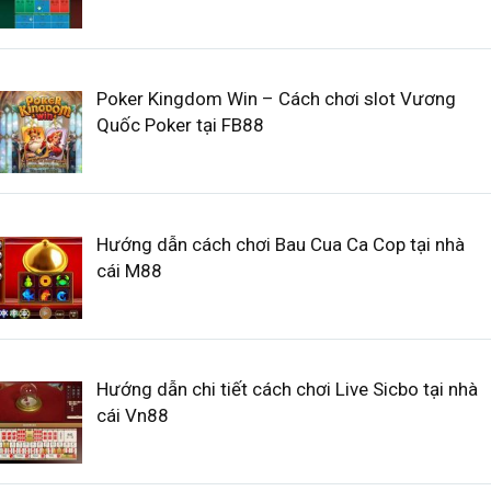
Poker Kingdom Win – Cách chơi slot Vương
Quốc Poker tại FB88
Hướng dẫn cách chơi Bau Cua Ca Cop tại nhà
cái M88
Hướng dẫn chi tiết cách chơi Live Sicbo tại nhà
cái Vn88