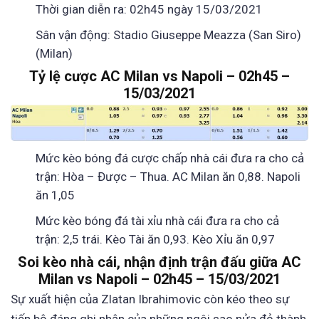
Thời gian diễn ra: 02h45 ngày 15/03/2021
Sân vận động: Stadio Giuseppe Meazza (San Siro)
(Milan)
Tỷ lệ cược AC Milan vs Napoli – 02h45 –
15/03/2021
Mức kèo bóng đá cược chấp nhà cái đưa ra cho cả
trận: Hòa – Được – Thua. AC Milan ăn 0,88. Napoli
ăn 1,05
Mức kèo bóng đá tài xỉu nhà cái đưa ra cho cả
trận: 2,5 trái. Kèo Tài ăn 0,93. Kèo Xỉu ăn 0,97
Soi kèo nhà cái, nhận định trận đấu giữa AC
Milan vs Napoli – 02h45 – 15/03/2021
Sự xuất hiện của Zlatan Ibrahimovic còn kéo theo sự
tiến bộ đáng ghi nhận của những ngôi sao nửa đỏ thành