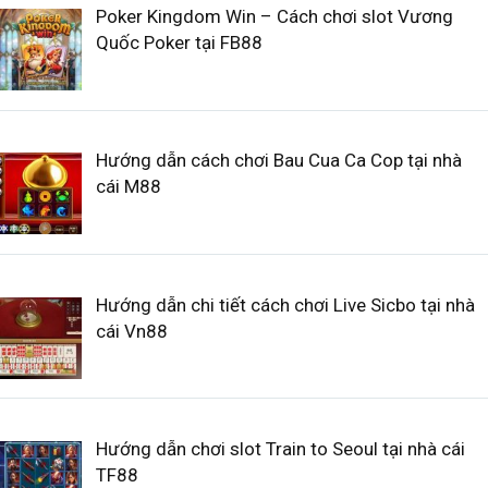
Poker Kingdom Win – Cách chơi slot Vương
Quốc Poker tại FB88
Hướng dẫn cách chơi Bau Cua Ca Cop tại nhà
cái M88
Hướng dẫn chi tiết cách chơi Live Sicbo tại nhà
cái Vn88
Hướng dẫn chơi slot Train to Seoul tại nhà cái
TF88