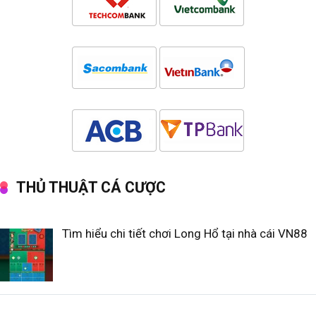
THỦ THUẬT CÁ CƯỢC
Tìm hiểu chi tiết chơi Long Hổ tại nhà cái VN88