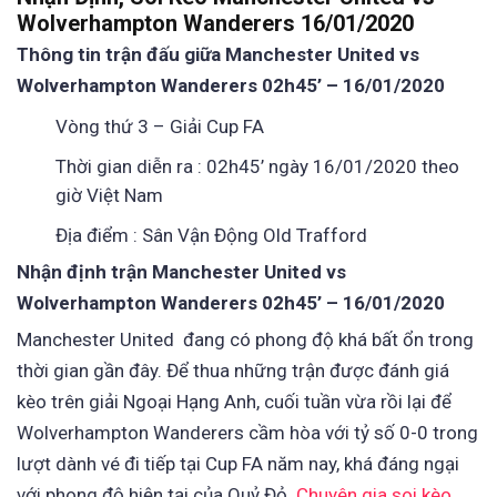
Wolverhampton Wanderers
16/01/2020
Thông tin trận đấu giữa Manchester United vs
Wolverhampton Wanderers
02h45’ – 16/01/2020
Vòng thứ 3 – Giải Cup FA
Thời gian diễn ra : 02h45’ ngày 16/01/2020 theo
giờ Việt Nam
Địa điểm : Sân Vận Động Old Trafford
Nhận định trận Manchester United vs
Wolverhampton Wanderers
02h45’ – 16/01/2020
Manchester United đang có phong độ khá bất ổn trong
thời gian gần đây. Để thua những trận được đánh giá
kèo trên giải Ngoại Hạng Anh, cuối tuần vừa rồi lại để
Wolverhampton Wanderers cầm hòa với tỷ số 0-0 trong
lượt dành vé đi tiếp tại Cup FA năm nay, khá đáng ngại
với phong độ hiện tại của Quỷ Đỏ.
Chuyên gia soi kèo