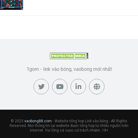
1gom - link vào bóng, vaobong mới nhất
© 2023
vaobong88.com
- Website tổng hợp Link vào bóng - All Rights
Reserved. Mọi thông tin tại website được tổng hợp từ nhiều nguồn trên
Internet. Vui lòng cá cược có trách nhiệm. 18+