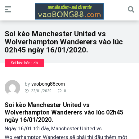
Soi kèo Manchester United vs
Wolverhampton Wanderers vào lúc
02h45 ngày 16/01/2020.
Soi kèo bóng đá
by
vaobong88com
22/01/2020
0
Soi kèo Manchester United vs
Wolverhampton Wanderers vào lúc 02h45
ngày 16/01/2020.
Ngày 16/01 tới đây, Manchester United vs
Wolverhampton Wanderers sẽ phải thi đấu thêm một