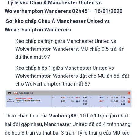
Tỷ lệ kèo Châu Á Manchester United vs
Wolverhampton Wanderers
02h45’ – 16/01/2020
Soi kèo chấp Châu Á Manchester United vs
Wolverhampton Wanderers
Kèo chấp cả trận giữa Manchester United vs
Wolverhampton Wanderers: MU chấp 0.5 trái ăn
đủ thua mất 97
Kèo chấp hiệp 1 giữa Manchester United vs
Wolverhampton Wanderers đặt cho MU ăn 55, đặt
cho Wolverhampton thua mất 67
Theo phân tích của
Vaobong88
, 10 lượt trận gần nhất
hai đội gặp nhau, Manchester United đã có 4 trận thắng,
để hòa 3 trận và thất bại 3 trận. Tỷ lệ thắng của MU kèo