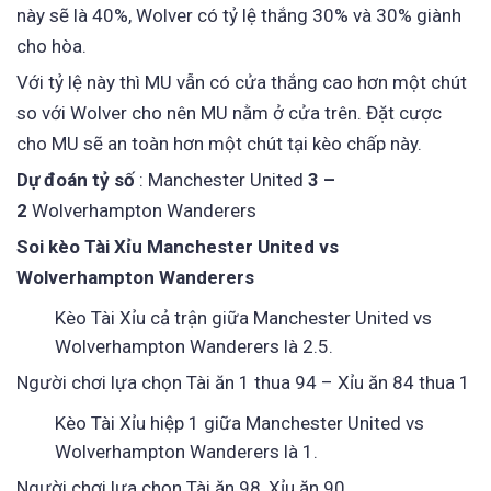
này sẽ là 40%, Wolver có tỷ lệ thắng 30% và 30% giành
cho hòa.
Với tỷ lệ này thì MU vẫn có cửa thắng cao hơn một chút
so với Wolver cho nên MU nằm ở cửa trên. Đặt cược
cho MU sẽ an toàn hơn một chút tại kèo chấp này.
Dự đoán tỷ số
: Manchester United
3 –
2
Wolverhampton Wanderers
Soi kèo Tài Xỉu Manchester United vs
Wolverhampton Wanderers
Kèo Tài Xỉu cả trận giữa Manchester United vs
Wolverhampton Wanderers là 2.5.
Người chơi lựa chọn Tài ăn 1 thua 94 – Xỉu ăn 84 thua 1
Kèo Tài Xỉu hiệp 1 giữa Manchester United vs
Wolverhampton Wanderers là 1.
Người chơi lựa chọn Tài ăn 98, Xỉu ăn 90