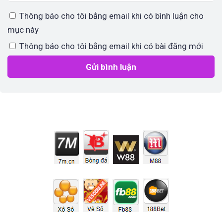
Thông báo cho tôi bằng email khi có bình luận cho
mục này
Thông báo cho tôi bằng email khi có bài đăng mới