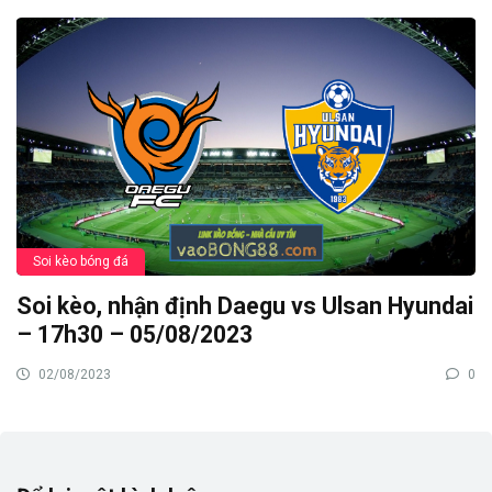
Soi kèo bóng đá
Soi kèo, nhận định Daegu vs Ulsan Hyundai
– 17h30 – 05/08/2023
02/08/2023
0