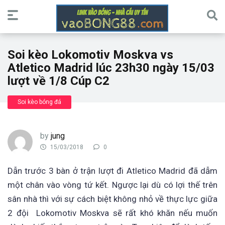
Soi kèo Lokomotiv Moskva vs
Atletico Madrid lúc 23h30 ngày 15/03
lượt về 1/8 Cúp C2
Soi kèo bóng đá
by
jung
15/03/2018
0
Dẫn trước 3 bàn ở trận lượt đi Atletico Madrid đã dẫm
một chân vào vòng tứ kết. Ngược lại dù có lợi thế trên
sân nhà thì với sự cách biệt không nhỏ về thực lực giữa
2 đội Lokomotiv Moskva sẽ rất khó khăn nếu muốn