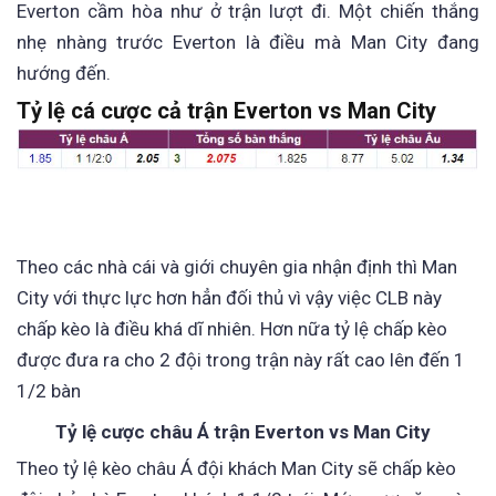
Everton cầm hòa như ở trận lượt đi. Một chiến thắng
nhẹ nhàng trước Everton là điều mà Man City đang
hướng đến.
Tỷ lệ cá cược cả trận Everton vs Man City
Theo các nhà cái và giới chuyên gia nhận định thì Man
City với thực lực hơn hẳn đối thủ vì vậy việc CLB này
chấp kèo là điều khá dĩ nhiên. Hơn nữa tỷ lệ chấp kèo
được đưa ra cho 2 đội trong trận này rất cao lên đến 1
1/2 bàn
Tỷ lệ cược châu Á trận Everton vs Man City
Theo tỷ lệ kèo châu Á đội khách Man City sẽ chấp kèo