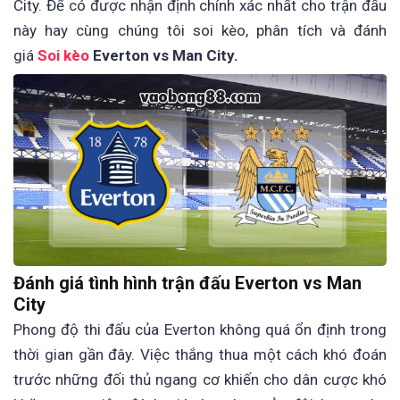
City. Để có được nhận định chính xác nhất cho trận đấu
này hay cùng chúng tôi soi kèo, phân tích và đánh
giá
Soi kèo
Everton vs Man City.
Đánh giá tình hình trận đấu Everton vs Man
City
Phong độ thi đấu của Everton không quá ổn định trong
thời gian gần đây. Việc thắng thua một cách khó đoán
trước những đối thủ ngang cơ khiến cho dân cược khó