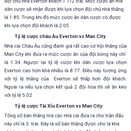
đội chủ nhà Everton khách 1 1/2 trái. Mức cược ăn mà
dân cược sẽ nhận được khi lựa chọn đội chủ nhà thắng
là 1.85. Trong khi đó mức cược ăn dân cược có được
khi lựa chọn đội khách là 2.05
Tỷ lệ cược châu
Âu Everton vs Man City
Nhà cái Châu Âu cũng đánh giá rất cao cơ hội thắng của
Man City khi đưa ra mức cược ăn của đội bóng này chỉ
là 1.34. Ngược lại tỷ lệ cược khi dân cược lựa chọn
Everton cao hơn khá nhiều là 8.77. Điều này tương ứng
với tỷ lệ thắng của Everton sẽ thấp hơn đội khách.
Ngoài ra nếu lựa chọn kết quả 2 đội hòa thì sẽ ăn kèo
với tỷ lệ 5.02
Tỷ lệ cược Tài Xỉu Everton vs Man City
Tổng số bàn thắng mà các nhà cái đưa ra cho trận đấu
này chỉ là 3 trái. Đây là số bàn thắng được cho là khá