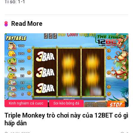
Tỉ số: 1-1
Read More
Kinh nghiệm cá cược
Soi kèo bóng đá
Triple Monkey trò chơi này của 12BET có gì
hấp dẫn