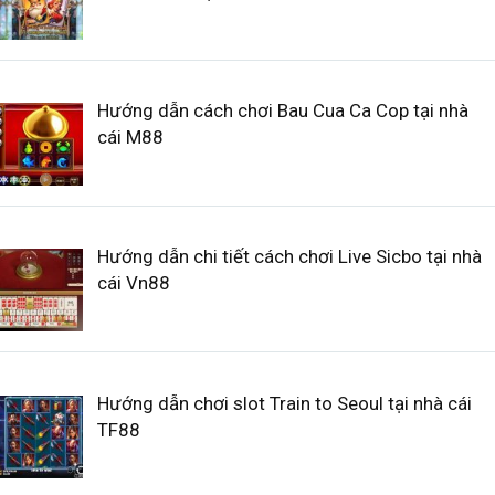
Hướng dẫn cách chơi Bau Cua Ca Cop tại nhà
cái M88
Hướng dẫn chi tiết cách chơi Live Sicbo tại nhà
cái Vn88
Hướng dẫn chơi slot Train to Seoul tại nhà cái
TF88