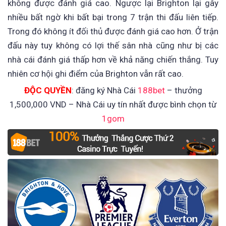
không được đánh giá cao. Ngược lại Brighton lại gây
nhiều bất ngờ khi bất bại trong 7 trận thi đấu liên tiếp.
Trong đó không ít đối thủ được đánh giá cao hơn. Ở trận
đấu này tuy không có lợi thế sân nhà cũng như bị các
nhà cái đánh giá thấp hơn về khả năng chiến thắng. Tuy
nhiên cơ hội ghi điểm của Brighton vẫn rất cao.
ĐỘC QUYỀN
: đăng ký Nhà Cái
188bet
– thưởng
1,500,000 VND – Nhà Cái uy tín nhất được bình chọn từ
1gom