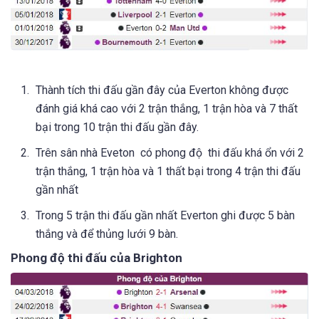
Thành tích thi đấu gần đây của Everton không được
đánh giá khá cao với 2 trận thắng, 1 trận hòa và 7 thất
bại trong 10 trận thi đấu gần đây.
Trên sân nhà Eveton có phong độ thi đấu khá ổn với 2
trận thắng, 1 trận hòa và 1 thất bại trong 4 trận thi đấu
gần nhất
Trong 5 trận thi đấu gần nhất Everton ghi được 5 bàn
thắng và để thủng lưới 9 bàn.
Phong độ thi đấu của Brighton