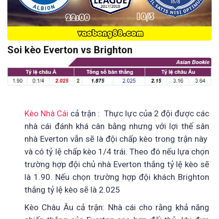
Soi kèo Everton vs Brighton
Kèo Nhà Cái
cả trận : Thực lực của 2 đội được các
nhà cái đánh khá cân bằng nhưng với lợi thế sân
nhà Everton vẫn sẽ là đội chấp kèo trong trận này
và có tỷ lệ chấp kèo 1/4 trái. Theo đó nếu lựa chọn
trường hợp đội chủ nhà Everton thắng tỷ lệ kèo sẽ
là 1.90. Nếu chọn trường hợp đội khách Brighton
thắng tỷ lệ kèo sẽ là 2.025
Kèo Châu Âu cả trận: Nhà cái cho rằng khả năng