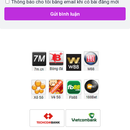
Thông báo cho tôi bằng email khi có bài đăng mới